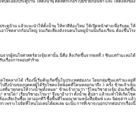
้บิดเอียงประตูบ้าน ให้ตั้งน้ำพุ ติดสติ๊กเกอร์โป๊ยข่วยก่อนฟ้า และ ให้ตั้งสิ่งของ
ประตูบ้าน แล้วแนะนำให้ตั้งน้ำพุ ให้ทาสีห้องใหม่ ให้เปิดหน้าต่างเพื่อรับลม ให้
รับเอาโชคลาภก้อนใหญ่ จนเกิดเสียงดังจนคนในหมู่บ้านนั้นร้องเรียน ต้องขึ้นโรง
นจากผู้สนใจศาสตร์ฮวงจุ้ยเท่านั้น นี่คือ สิ่งเกิดขึ้นจากผลที่ 3 ซินแสกำมะลอได้
รับเรื่องการลอบทำร้าย
เกิดโชคลาภได้ เรื่องนี้เริ่มต้นเกิดขึ้นในประเทศฮ่องกง โดยกลุ่มซินแสกำมะลอที่
จ้าไปถึงบ้านของบุคคลผู้ได้รับโชคแจ็คพ็อตที่โดนหลอกมาถึง 3 ครั้ง ข้าพเจ้าเห็น
สที่มาทุกคนให้วางน้ำพุทั้งหมด” ข้าพเจ้าถามว่า “รู้ไหมวิชาฮวงจุ้ย มันเกิดขึ้น
? สายใด? เรียนวิชาอะไรมา? จึงมาอ้างว่า ตั้งน้ำพุ ตู้ปลา แล้วจะทำให้เกิดโชค
องเสียเงินซื้อเวลาออกทีวี ซื้อพื้นที่โฆษณาตามหนังสือพิมพ์ และ นิตยสาร แล้ว
เพราะไปจัดที่ไหนไม่เคยได้ผลเลย ฉะนั้น การที่เขาจะบอกปากต่อปากเรื่องนี้