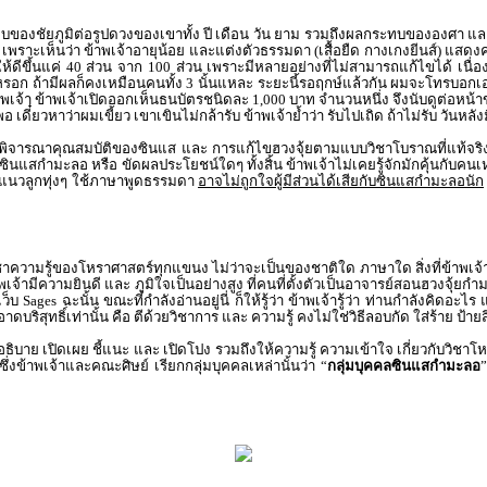
องชัยภูมิต่อรูปดวงของเขาทั้ง ปี เดือน วัน ยาม รวมถึงผลกระทบขององศา และ ท
หร่ เพราะเห็นว่า ข้าพเจ้าอายุน้อย และแต่งตัวธรรมดา (เสื้อยืด กางเกงยีนส์) แ
งผลให้ดีขึ้นแค่ 40 ส่วน จาก 100 ส่วน เพราะมีหลายอย่างที่ไม่สามารถแก้ไขได้ เนื่
หรอก ถ้ามีผลก็คงเหมือนคนทั้ง 3 นั้นแหละ ระยะนี้รอฤกษ์แล้วกัน ผมจะโทรบอกเอง
้าพเจ้า ข้าพเจ้าเปิดออกเห็นธนบัตรชนิดละ 1,000 บาท จำนวนหนึ่ง จึงนับดูต่อหน้
ี้พอ เดี๋ยวหาว่าผมเขี้ยว เขาเขินไม่กล้ารับ ข้าพเจ้าย้ำว่า รับไปเถิด ถ้าไม่รับ วั
ารพิจารณาคุณสมบัติของซินแส และ การแก้ไขฮวงจุ้ยตามแบบวิชาโบราณที่แท้จริ
่าซินแสกำมะลอ หรือ ขัดผลประโยชน์ใดๆ ทั้งสิ้น ข้าพเจ้าไม่เคยรู้จักมักคุ้นกับ
ออกแนวลูกทุ่งๆ ใช้ภาษาพูดธรรมดา
อาจไม่ถูกใจผู้มีส่วนได้เสียกับซินแสกำมะลอนัก
ชาความรู้ของโหราศาสตร์ทุกแขนง ไม่ว่าจะเป็นของชาติใด ภาษาใด สิ่งที่ข้าพเจ
พเจ้ามีความยินดี และ ภูมิใจเป็นอย่างสูง ที่คนที่ตั้งตัวเป็นอาจารย์สอนฮวงจุ้
บ Sages ฉะนั้น ขณะที่กำลังอ่านอยู่นี่ ก็ให้รู้ว่า ข้าพเจ้ารู้ว่า ท่านกำลังคิดอ
ดบริสุทธิ์เท่านั้น คือ ตีด้วยวิชาการ และ ความรู้ คงไม่ใช่วิธีลอบกัด ใส่ร้าย ป้า
ธิบาย เปิดเผย ชี้แนะ และ เปิดโปง รวมถึงให้ความรู้ ความเข้าใจ เกี่ยวกับวิชาโห
งข้าพเจ้าและคณะศิษย์ เรียกกลุ่มบุคคลเหล่านั้นว่า “
กลุ่มบุคคลซินแสกำมะลอ