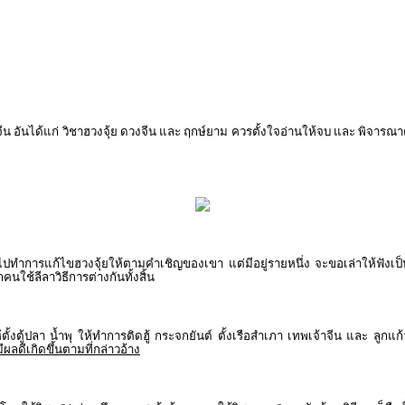
ีน อันได้แก่ วิชาฮวงจุ้ย ดวงจีน และ ฤกษ์ยาม ควรตั้งใจอ่านให้จบ และ พิ
ำการแก้ไขฮวงจุ้ยให้ตามคำเชิญของเขา แต่มีอยู่รายหนึ่ง จะขอเล่าให้ฟังเป็นอุทา
ใช้ลีลาวิธีการต่างกันทั้งสิ้น
ตั้งตู้ปลา น้ำพุ ให้ทำการติดฮู้ กระจกยันต์ ตั้งเรือสำเภา เทพเจ้าจีน และ ลูกแ
มีผลดีเกิดขึ้นตามที่กล่าวอ้าง