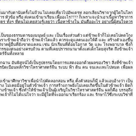
ลนั้นมากับตานับครั้งไม่ถ้วน ไม่เคยเที่ยวไปอัพเดรท ลอกเลียนวิชาจากผู้ใดในโลก
 หัวข้อ หรือ ส่งคนเข้ามาเรียน เพื่ออะไร???? ก็เพราะจะนำเอาเนื้อหาวิชาการ
ร ทั้งๆ ที่ตนไม่เคยล่วงรู้เลยว่า เนื้อหาข้างใน มันคืออะไร อย่างนี้ผู้สนใจควร
ใช้ เป็นของธรรมดาของมนุษย์ และ เป็นเรื่องส่วนตัว แต่ข้าพเจ้าก็ไม่เคยไปคดโกง
ราะข้าพเจ้าถือว่า ข้าพเจ้าโตแล้ว ควรจะดูแลตนเองให้ดี และ สร้างตัวเองขึ้น
ู้อื่นที่ยังขาดแคลน เช่น นักเรียนที่ด้อยโอกาส วัด และ โรงพยาบาล ซึ่งก็
งการของตนอย่างครบถ้วน ตามที่เคยปรารถนามาตั้งแต่เด็กโดยสุจริต ถึงข้าพเจ้า
ตร์จีนทั้งหลาย
ฉาน อันพิสูจน์ได้เป็นรูปธรรมโดยการแสดงออกด้วยผลของวิชา สิ่งที่ข้าพเจ้า
รบิดเบือนหลักวิชาโหราศาสตร์จีน ระบบ ฟ้า ดิน คน จนเละเทะไปหมด เพื่อผล
ยเข้ามาศึกษาวิชาเพื่อนำไปคัดลอกสอน หรือ ตั้งตัวสอนก็มี แล้วแอบอ้างว่า เป็น
 ไม่เคยมีอยู่ในตัวข้าพเจ้า การสร้างภาพยิ่งไม่เคยเกิดขึ้นในตัวข้าพเจ้า ผิดก็
าพเจ้า ซึ่งทำให้ข้าพเจ้าเป็นผู้เจริญในวิชาโหราศาสตร์จีน ผลก็คือ บรรลุถึง
้าก็ไม่ได้แน่ใจว่า จะมีผู้ใดที่จะออกมาเรียกร้อง และ รักษาไว้ซึ่งระบบวิชาที่