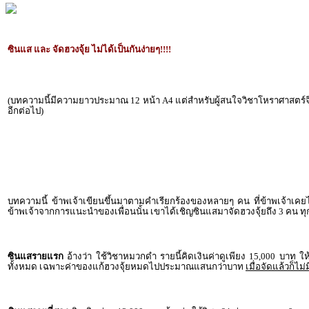
ซินแส และ จัดฮวงจุ้ย ไม่ได้เป็นกันง่ายๆ!!!!
(บทความนี้มีความยาวประมาณ 12 หน้า A4 แต่สำหรับผู้สนใจวิชาโหราศาสตร์จ
อีกต่อไป)
บทความนี้ ข้าพเจ้าเขียนขึ้นมาตามคำเรียกร้องของหลายๆ คน ที่ข้าพเจ้าเคยไปท
ข้าพเจ้าจากการแนะนำของเพื่อนนั้น เขาได้เชิญซินแสมาจัดฮวงจุ้ยถึง 3 คน ทุกคน
ซินแสรายแรก
อ้างว่า ใช้วิชาหมวกดำ รายนี้คิดเงินค่าดูเพียง 15,000 บาท ให้
ทั้งหมด เฉพาะค่าของแก้ฮวงจุ้ยหมดไปประมาณแสนกว่าบาท
เมื่อจัดแล้วก็ไม่