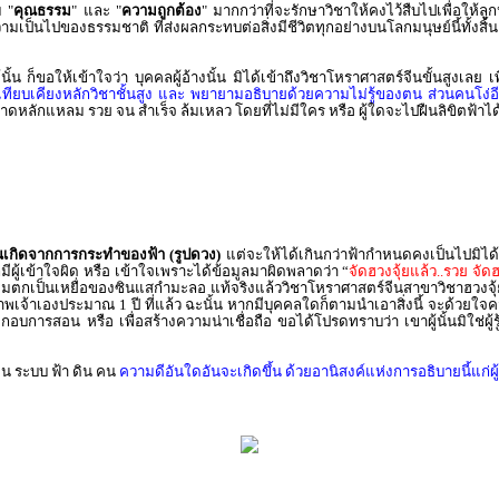
ม "
คุณธรรม
" และ "
ความถูกต้อง
" มากกว่าที่จะรักษาวิชาให้คงไว้สืบไปเพื่อให้ล
นไปของธรรมชาติ ที่ส่งผลกระทบต่อสิ่งมีชีวิตทุกอย่างบนโลกมนุษย์นี้ทั้งสิ้น 
ก็ขอให้เข้าใจว่า บุคคลผู้อ้างนั้น มิได้เข้าถึงวิชาโหราศาสตร์จีนขั้นสูงเลย เพีย
ยบเคียงหลักวิชาชั้นสูง และ พยายามอธิบายด้วยความไม่รู้ของตน ส่วนคนโง่อี
ลาดหลักแหลม รวย จน สำเร็จ ล้มเหลว โดยที่ไม่มีใคร หรือ ผู้ใดจะไปฝืนลิขิตฟ้าไ
 อันเกิดจากการกระทำของฟ้า
(รูปดวง)
แต่จะให้ได้เกินกว่าฟ้ากำหนดคงเป็นไปมิได้ 
ีผู้เข้าใจผิด หรือ เข้าใจเพราะได้ข้อมูลมาผิดพลาดว่า “
จัดฮวงจุ้ยแล้ว..รวย จั
อมตกเป็นเหยื่อของซินแสกำมะลอ แท้จริงแล้ววิชาโหราศาสตร์จีนสาขาวิชาฮวงจุ้ย 
าพเจ้าเองประมาณ 1 ปี ที่แล้ว ฉะนั้น หากมีบุคคลใดก็ตามนำเอาสิ่งนี้ จะด้วยใ
อบการสอน หรือ เพื่อสร้างความน่าเชื่อถือ ขอได้โปรดทราบว่า เขาผู้นั้นมิใช่ผู้ร
ีน ระบบ ฟ้า ดิน คน
ความดีอันใดอันจะเกิดขึ้น ด้วยอานิสงค์แห่งการอธิบายนี้แก่ผ