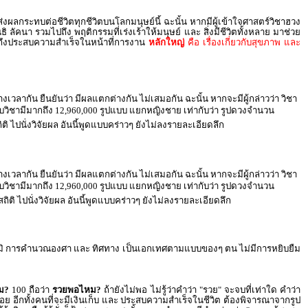
ลกระทบต่อชีวิตทุกชีวิตบนโลกมนุษย์นี้ ฉะนั้น หากมีผู้เข้าใจศาสตร์วิชาฮวง
ิ ลัคนา รวมไปถึง พฤติกรรมที่เร่งเร้าให้มนุษย์ และ สิ่งมีชีวิตทั้งหลาย มาช่วย
ไปถึงประสบความสำเร็จในหน้าที่การงาน
หลักใหญ่
คือ เรื่องเกี่ยวกับสุขภาพ และ
างเวลากัน ยืนยันว่า มีผลแตกต่างกัน ไม่เสมอกัน ฉะนั้น หากจะมีผู้กล่าวว่า วิชา
ะบบวิชามีมากถึง 12,960,000 รูปแบบ แยกหญิงชาย เท่ากับว่า รูปดวงจำนวน
ถิติ ไปนั่งวิจัยผล อันนี้พูดแบบคร่าวๆ ยังไม่ลงรายละเอียดลึก
างเวลากัน ยืนยันว่า มีผลแตกต่างกัน ไม่เสมอกัน ฉะนั้น หากจะมีผู้กล่าวว่า วิชา
ะบบวิชามีมากถึง 12,960,000 รูปแบบ แยกหญิงชาย เท่ากับว่า รูปดวงจำนวน
สถิติ ไปนั่งวิจัยผล อันนี้พูดแบบคร่าวๆ ยังไม่ลงรายละเอียดลึก
ัยภูมิ การคำนวณองศา และ ทิศทาง เป็นเอกเทศตามแบบของๆ ตน ไม่มีการหยิบยืม
ม?
100 ถือว่า
รวยพอไหม?
ถ้ายังไม่พอ ไม่รู้ว่าคำว่า "รวย" จะจบที่เท่าใด คำว่า
อย อีกทั้งคนที่จะมีเงินเก็บ และ ประสบความสำเร็จในชีวิต ต้องพิจารณาจากรูป