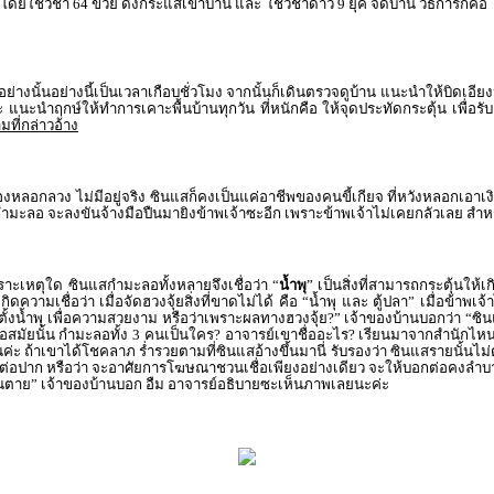
โดยใช้วิชา 64 ข่วย ดึงกระแสเข้าบ้าน และ ใช้วิชาดาว 9 ยุค จัดบ้าน วิธีการก็คือ ให
นอย่างนั้นอย่างนี้เป็นเวลาเกือบชั่วโมง จากนั้นก็เดินตรวจดูบ้าน แนะนำให้บิดเอียง
ะ แนะนำฤกษ์ให้ทำการเคาะพื้นบ้านทุกวัน ที่หนักคือ ให้จุดประทัดกระตุ้น เพื่อ
ามที่กล่าวอ้าง
ื่องหลอกลวง ไม่มีอยู่จริง ซินแสก็คงเป็นแค่อาชีพของคนขี้เกียจ ที่หวังหลอกเอาเงิ
แสกำมะลอ จะลงขันจ้างมือปืนมายิงข้าพเจ้าซะอีก เพราะข้าพเจ้าไม่เคยกลัวเลย สำห
เพราะเหตุใด ซินแสกำมะลอทั้งหลายจึงเชื่อว่า “
น้ำพุ
” เป็นสิ่งที่สามารถกระตุ้นให้
ความเชื่อว่า เมื่อจัดฮวงจุ้ยสิ่งที่ขาดไม่ได้ คือ “น้ำพุ และ ตู้ปลา” เมื่อข้าพเ
ตั้งน้ำพุ เพื่อความสวยงาม หรือว่าเพราะผลทางฮวงจุ้ย?” เจ้าของบ้านบอกว่า “ซินแ
เหรอสมัยนั้น กำมะลอทั้ง 3 คนเป็นใคร? อาจารย์เขาชื่ออะไร? เรียนมาจากสำนักไหน
 ถ้าเขาได้โชคลาภ ร่ำรวยตามที่ซินแสอ้างขึ้นมานี่ รับรองว่า ซินแสรายนั้นไม่ต้
่อปาก หรือว่า จะอาศัยการโฆษณาชวนเชื่อเพียงอย่างเดียว จะให้บอกต่อคงลำบาก 
จนตาย” เจ้าของบ้านบอก อืม อาจารย์อธิบายซะเห็นภาพเลยนะค่ะ