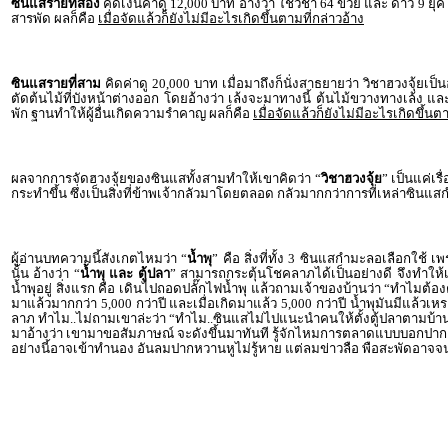
ซินแสรายที่สอง
คิดเงินค่าดู 12,000 บาท อ้างว่า ใช้วิชา 64 ข่วย และ ดาว 9 ยุค 
สารพัด ผลก็คือ
เมื่อจัดแล้วก็ยังไม่มีอะไรเกิดขึ้นตามที่กล่าวอ้าง
ซินแสรายที่สาม
คิดค่าดู 20,000 บาท เมื่อมาถึงก็นั่งสาธยายว่า วิชาฮวงจุ้ยเป็
ตัดต้นไม้ที่บังหน้าต่างออก โดยอ้างว่า เล้งจะมาทางนี้ ต้นไม้ขวางทางเล้ง แล
พัก ฐานทำให้ผู้อื่นเกิดความรำคาญ ผลก็คือ
เมื่อจัดแล้วก็ยังไม่มีอะไรเกิดขึ้นต
ผลจากการจัดฮวงจุ้ยของซินแสทั้งสามทำให้เขาคิดว่า “
วิชาฮวงจุ้ย
” เป็นแค่เร
กระทำขึ้น ซึ่งเป็นสิ่งที่ข้าพเจ้ากลัวมาโดยตลอด กลัวมากกว่าการที่เหล่าซิน
ผู้อ่านบทความนี้สังเกตไหมว่า “
น้ำพุ
” คือ สิ่งที่ทั้ง 3 ซินแสกำมะลอเลือกใช้ 
นั้น อ้างว่า “
น้ำพุ และ ตู้ปลา
” สามารถกระตุ้นโชคลาภได้เป็นอย่างดี จึงทำให้เกิด
น้ำพุอยู่ สิ่งแรก คือ เดินไปถอดปลั๊กไฟน้ำพุ แล้วถามเจ้าของบ้านว่า “ทำไมต้อง
มาแล้วมากกว่า 5,000 กว่าปี และเมื่อเกิดมาแล้ว 5,000 กว่าปี น้ำพุมันมีแล้ว
ลาภ ทำไม..ไม่ถามเขาล่ะว่า “ทำไม..ซินแสไม่ไปแนะนำคนให้ตั้งตู้ปลาตามบ้านค่ะ
มาอ้างว่า เขามาขอสัมภาษณ์ จะดังขึ้นมาทันที รู้จักไหมการตลาดแบบบอกปากต
อย่างนี้อาจเข้าทำนอง อันลมปากหวานหูไม่รู้หาย แต่ลมข่าวลือ พือสะพัดอาจ