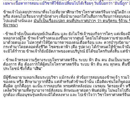
เฉพาะเนื้อหาการสอน แม้วิชาที่ใช้ยังเปลี่ยนไปได้เรื่อยๆ วันนี้บอกว่า "อันนี้ถูก"
ข้าพเจ้าไม่เคยปรารถนาที่จะไปเที่ยวหาศึกษาวิชาโหราศาสตร์จีนจากผู้ใดอีก เพรา
หรือ ส่งคนไปเรียนจากสำนักต่างๆ เพื่อนำมาลอกใส่ในสื่อการเรียนการสอนของตน
ไปแอบอ้างนั่นเอง
มันก็เป็นเรื่องแปลก คนที่ประกาศปาวๆ ว่า ตนรู้ครบ รู้ถ้วน 
พิจารณา
- ข้าพเจ้ายังเป็นแค่มนุษย์เงินเดือน และ ยังไม่ใช่เจ้าของกิจการใดๆ แค่เพียง
หลอกลวงผู้ใด ข้าพเจ้าสร้างตนเองขึ้นมาจากศูนย์ โดยไม่ได้ขอความช่วยเหลือจ
มาด้วยตนเอง ไม่ควรทำให้บิดามารดาของตนเดือดร้อน และ ควรบำรุงบิดามารดาข
กระทำมาโดยตลอดทั้งชีวิต โชคชะตาฟ้า (คือ รูปดวง) ได้กำหนดให้ข้าพเจ้ามีอย
จะมิได้ร่ำรวย ข้าพเจ้าก็ยังมีอัตภาพของตนบริบูรณ์ มิได้ขอใครกินทั้งสิ้น แต่
- ข้าพเจ้าทรงความรู้ทางระบบโหราศาสตร์จีน ระบบ ฟ้า ดิน คน อันเป็นนามธร
ต้องการ คือ ต้องการให้ผู้สนใจโหราศาสตร์จีน ระบบ ฟ้า ดิน คน ทุกคน ตื
ประโยชน์ ซึ่งก็คือ “
เงิน
”
มีผู้ซึ่งพยายามลอกเลียนระบบวิชา แม้กระทั่ง หัวข้อการสอนของข้าพเจ้า รวมไปถ
ของตน หรือ ศึกษามาจากที่อื่น แต่สำหรับตัวข้าพเจ้านั้น เมื่อคิดเช่นใดก็พูดอ
คือผิด ถูกก็คือถูก ฉะนั้น การลอบกัด ทรยศหักหลังย่อม เนรคุณ วัดรอยเท้า ห
เคล็ดวิชาตามที่ครูบาอาจารย์สั่งสอน ลักษณะตาต่อตา ฟันต่อฟัน ไม่พอใจไปถึงที่
ถูกต้อง เพื่ออนุชนรุ่นหลังจะมิได้หลงทาง และ ไปเข้าใจว่า วิชาโหราศาสตร์จีน