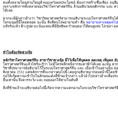
คนทั้งหลายโดยส่วนใหญ่ล้วนมุ่งหวังผลประโยชน์ ต้องการสร้างชื่อเสียง จนลื
เพราะหลักการทั้งหลายของวิชาโหราศาสตร์จีน ล้วนอธิบายพฤติกรรม และ ความเป็
ได้เลย
หากจะมีผู้กล่าวอ้างว่า วิชาวิทยาศาสตร์สามารถอธิบายระบบโหราศาสตร์จีนได้นั้น 
โลกมนุษย์นี้โดยตลอด ฉะนั้น สิ่งที่คนโง่พยายามทำ คือ
พยายามหาเหตุผลไปเที
แท้จริงแล้ว
ฟ้า (รูปดวง) นั่นแหละที่มีอิทธิพล กำหนดมาให้คนสูงส่ง โง่เขลา ฉ
ทำไมต้องจัดฮวงจุ้ย
หลักวิชาโหราศาสตร์จีน สาขาวิชาฮวงจุ้ย มีไว้เพื่อให้บุคคล ลดเหตุ เพิ่มผล
โหราศาสตร์จีนแล้วไซร้จะรู้ว่า ไม่มีใครหลีกหนีจากชะตาฟ้าได้เลย ฉะนั้น หากม
วิชาที่ปรมาจารย์อธิบายไว้ในระบบโหราศาสตร์จีน และ เมื่อเข้าใจอย่างนั้น ย่
สิงหาคม 2552 แต่หลักการที่จะกล่าวต่อไปนี้ เคยถูกอธิบายมาก่อนหน้านี้โดยข้
ก่อให้เกิดความเข้าใจในลักษณะดังที่ข้าพเจ้ากล่าว แล้วนำไปกล่าวอ้างเพื่อประก
อื่นเท่านั้น จึงควรระวัง และ ถอยออกให้ห่างในทันที
สิ่งที่ข้าพเจ้าจะอธิบายต่อไปนี้เกิดจากความแตกฉานในระบบวิชาโหราศาสตร์จ