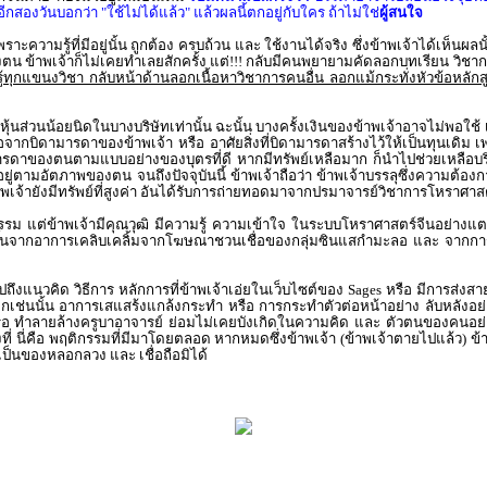
 อีกสองวันบอกว่า "ใช้ไม่ได้แล้ว" แล้วผลนี้ตกอยู่กับใคร ถ้าไม่ใช่
ผู้สนใจ
ะความรู้ที่มีอยู่นั้น ถูกต้อง ครบถ้วน และ ใช้งานได้จริง ซึ่งข้าพเจ้าได้เห็นผ
 ข้าพเจ้าก็ไม่เคยทำเลยสักครั้ง แต่!!! กลับมีคนพยายามคัดลอกบทเรียน วิชาการ
รู้ทุกแขนงวิชา กลับหน้าด้านลอกเนื้อหาวิชาการคนอื่น ลอกแม้กระทั่งหัวข้อหลักสูต
มีหุ้นส่วนน้อยนิดในบางบริษัทเท่านั้น ฉะนั้น บางครั้งเงินของข้าพเจ้าอาจไม่พอ
ากบิดามารดาของข้าพเจ้า หรือ อาศัยสิ่งที่บิดามารดาสร้างไว้ให้เป็นทุนเดิม เพ
องตนตามแบบอย่างของบุตรที่ดี หากมีทรัพย์เหลือมาก ก็นำไปช่วยเหลือบริจาคผ
ู่ตามอัตภาพของตน จนถึงปัจจุบันนี้ ข้าพเจ้าถือว่า ข้าพเจ้าบรรลุซึ่งความต้อ
ข้าพเจ้ายังมีทรัพย์ที่สูงค่า อันได้รับการถ่ายทอดมาจากปรมาจารย์วิชาการโหราศาส
รม แต่ข้าพเจ้ามีคุณวุฒิ มีความรู้ ความเข้าใจ ในระบบโหราศาสตร์จีนอย่างแตก
่นขึ้นจากอาการเคลิบเคลิ้มจากโฆษณาชวนเชื่อของกลุ่มซินแสกำมะลอ และ จากกา
ึงแนวคิด วิธีการ หลักการที่ข้าพเจ้าเอ่ยในเว็บไซต์ของ Sages หรือ มีการส่งสา
อกเช่นนั้น อาการเสแสร้งแกล้งกระทำ หรือ การกระทำตัวต่อหน้าอย่าง ลับหลังอย่าง
รือ ทำลายล้างครูบาอาจารย์ ย่อมไม่เคยบังเกิดในความคิด และ ตัวตนของคนอย่างข้
 นี่คือ พฤติกรรมที่มีมาโดยตลอด หากหมดซึ่งข้าพเจ้า (ข้าพเจ้าตายไปแล้ว) ข้าพเจ
เป็นของหลอกลวง และ เชื่อถือมิได้