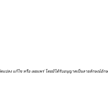
้ำ ดัดแปลง แก้ไข หรือ เผยแพร่ โดยมิได้รับอนุญาตเป็นลายลักษณ์อ