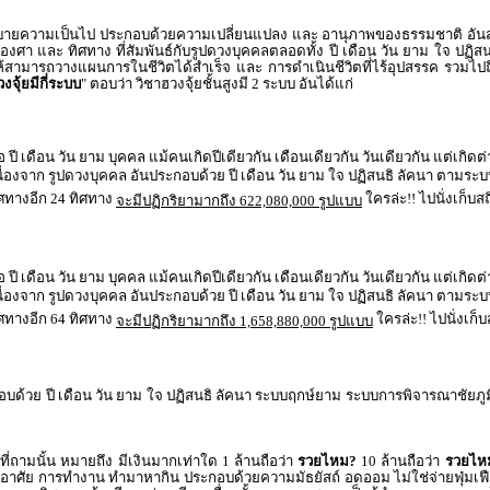
อธิบายความเป็นไป ประกอบด้วยความเปลี่ยนแปลง และ อานุภาพของธรรมชาติ อันส่งผ
 องศา และ ทิศทาง ที่สัมพันธ์กับรูปดวงบุคคลตลอดทั้ง ปี เดือน วัน ยาม ใจ ปฏิสนธ
่อให้สามารถวางแผนการในชีวิตได้สำเร็จ และ การดำเนินชีวิตที่ไร้อุปสรรค รวม
งจุ้ยมีกี่ระบบ
" ตอบว่า วิชาฮวงจุ้ยชั้นสูงมี 2 ระบบ อันได้แก่
 ปี เดือน วัน ยาม บุคคล แม้คนเกิดปีเดียวกัน เดือนเดียวกัน วันเดียวกัน แต่เกิดต่
เนื่องจาก รูปดวงบุคคล อันประกอบด้วย ปี เดือน วัน ยาม ใจ ปฏิสนธิ ลัคนา ตามร
ิศทางอีก 24 ทิศทาง
ใครล่ะ!! ไปนั่งเก็บส
จะมีปฏิกริยามากถึง 622,080,000 รูปแบบ
 ปี เดือน วัน ยาม บุคคล แม้คนเกิดปีเดียวกัน เดือนเดียวกัน วันเดียวกัน แต่เกิดต่
เนื่องจาก รูปดวงบุคคล อันประกอบด้วย ปี เดือน วัน ยาม ใจ ปฏิสนธิ ลัคนา ตามร
ิศทางอีก 64 ทิศทาง
ใครล่ะ!! ไปนั่งเก็บ
จะมีปฏิกริยามากถึง 1,658,880,000 รูปแบบ
ะกอบด้วย ปี เดือน วัน ยาม ใจ ปฏิสนธิ ลัคนา ระบบฤกษ์ยาม ระบบการพิจารณาช
 ที่ถามนั้น หมายถึง มีเงินมากเท่าใด 1 ล้านถือว่า
รวยไหม?
10 ล้านถือว่า
รวยไห
้องอาศัย การทำงาน ทำมาหากิน ประกอบด้วยความมัธยัสถ์ อดออม ไม่ใช่จ่ายฟุ่มเฟื