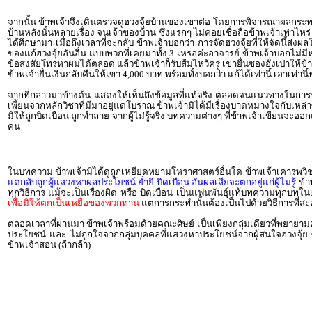
จากนั้น ข้าพเจ้าจึงเดินตรวจดูฮวงจุ้ยบ้านของเขาต่อ โดยการพิจารณาผลกระทบข
บ้านหลังนั้นหลายเรื่อง จนเจ้าของบ้าน ซึ่งแรกๆ ไม่ค่อยเชื่อถือข้าพเจ้าเท่าไ
ได้ศึกษามา เมื่อถึงเวลาที่จะกลับ ข้าพเจ้าบอกว่า การจัดฮวงจุ้ยที่ให้จัดนี้ส่
ของแก้ฮวงจุ้ยอันอื่น แบบพวกที่เคยมาทั้ง 3 เหรอค่ะอาจารย์ ข้าพเจ้าบอกไม่มี
ข้อสงสัยโทรหาผมได้ตลอด แล้วข้าพเจ้าก็รับส้มไหว้ครู เขายื่นซองอั่งเปาให้ข
ข้าพเจ้ายื่นเงินกลับคืนให้เขา 4,000 บาท พร้อมทั้งบอกว่า แก้ได้เท่านี้ เอาเท่าน
จากที่กล่าวมาข้างต้น แสดงให้เห็นถึงข้อมูลที่แท้จริง ตลอดจนแนวทางในก
เพี้ยนจากหลักวิชาที่มีมาอยู่แต่โบราณ ข้าพเจ้ามิได้มีเรื่องบาดหมางใจกับเหล
มิให้ถูกบิดเบือน ถูกทำลาย จากผู้ไม่รู้จริง บทความต่างๆ ที่ข้าพเจ้าเขียนจะ
คน
ในบทความ ข้าพเจ้า
มิได้ดูถูกเหยียดหยามโหราศาสตร์อื่นใด
ข้าพเจ้าเคารพวิ
แต่กลับถูกผู้แสวงหาผลประโยชน์ ย่ำยี บิดเบือน อันผลเสียจะตกอยู่แก่ผู้ไม่รู้
ข้า
ทุกวิธีการ แม้จะเป็นเรื่องผิด หรือ บิดเบือน เป็นแฟนพันธุ์แท้บทความทุกบทในเว็
เพื่อมิให้ตกเป็นเหยื่อของพวกท่าน
แต่การกระทำนั้นต้องเป็นไปด้วยวิธีการที่สะอา
ตลอดเวลาที่ผ่านมา ข้าพเจ้าพร้อมด้วยคณะศิษย์ เป็นเพียงกลุ่มเดียวที่พยายามอ
ประโยชน์ และ ไม่ถูกใจจากกลุ่มบุคคลที่แสวงหาประโยชน์จากผู้สนใจฮวงจุ้ย ซึ่
ข้าพเจ้าสอน (ถ้ากล้า)