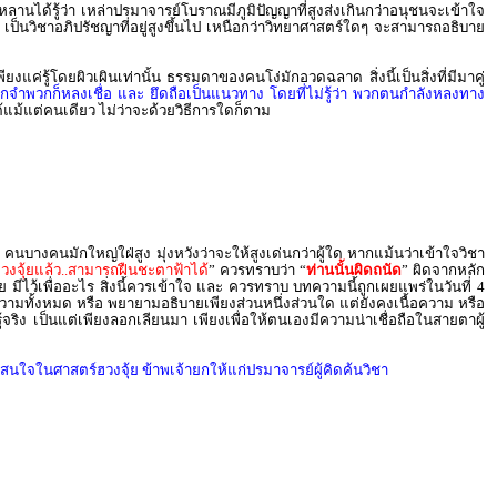
ูกหลานได้รู้ว่า เหล่าปรมาจารย์โบราณมีภูมิปัญญาที่สูงส่งเกินกว่าอนุชนจะเข้าใจ
เป็นวิชาอภิปรัชญาที่อยู่สูงขึ้นไป เหนือกว่าวิทยาศาสตร์ใดๆ จะสามารถอธิบาย
งแค่รู้โดยผิวเผินเท่านั้น ธรรมดาของคนโง่มักอวดฉลาด สิ่งนี้เป็นสิ่งที่มีมาคู่
กจำพวกก็หลงเชื่อ และ ยึดถือเป็นแนวทาง โดยที่ไม่รู้ว่า พวกตนกำลังหลงทาง
ด้แม้แต่คนเดียว ไม่ว่าจะด้วยวิธีการใดก็ตาม
คนบางคนมักใหญ่ใฝ่สูง มุ่งหวังว่าจะให้สูงเด่นกว่าผู้ใด หากแม้นว่าเข้าใจวิชา
ดฮวงจุ้ยแล้ว..สามารถฝืนชะตาฟ้าได้
” ควรทราบว่า “
ท่านนั้นผิดถนัด
” ผิดจากหลัก
มีไว้เพื่ออะไร สิ่งนี้ควรเข้าใจ และ ควรทราบ บทความนี้ถูกเผยแพร่ในวันที่ 4
จความทั้งหมด หรือ พยายามอธิบายเพียงส่วนหนึ่งส่วนใด แต่ยังคงเนื้อความ หรือ
ู้จริง เป็นแต่เพียงลอกเลียนมา เพียงเพื่อให้ตนเองมีความน่าเชื่อถือในสายตาผู้
ู้สนใจในศาสตร์ฮวงจุ้ย ข้าพเจ้ายกให้แก่ปรมาจารย์ผู้คิดค้นวิชา