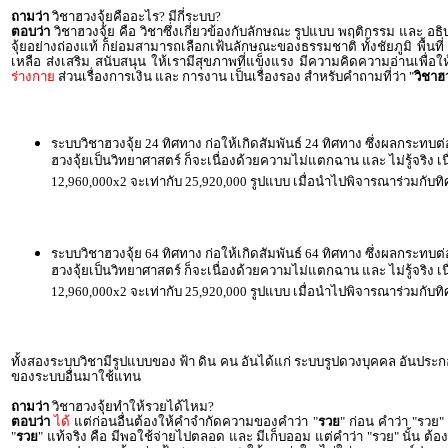
ถามว่า
วิชาฮวงจุ้ยคืออะไร? มีกี่ระบบ?
ตอบว่า
วิชาฮวงจุ้ย คือ วิชาซึ่งเกี่ยวข้องกับลักษณะ รูปแบบ พฤติกรรม และ 
จุ้ยอย่างถ่องแท้ ก็ย่อมสามารถเลือกเฟ้นลักษณะของธรรมชาติ ทั้งชัยภูมิ พื้นที่
เหลือ ส่งเสริม สนับสนุน ให้เรามีสุขภาพที่แข็งแรง มีความคิดความอ่านเพื
ร่างกาย
ส่วนเรื่องการเงิน และ การงาน เป็นเรื่องรอง สำหรับคำถามที่ว่า "
วิชาฮว
ระบบวิชาฮวงจุ้ย 24 ทิศทาง ก่อให้เกิดสัมพันธ์ 24 ทิศทาง ซึ่งผลกระทบต่อ
ฮวงจุ้ยเป็นวิทยาศาสตร์ ก็จะเนื่องด้วยความไม่แตกฉาน และ ไม่รู้จริง 
12,960,000x2 จะเท่ากับ 25,920,000 รูปแบบ เมื่อนำไปพิจารณาร่วมกับท
ระบบวิชาฮวงจุ้ย 64 ทิศทาง ก่อให้เกิดสัมพันธ์ 64 ทิศทาง ซึ่งผลกระทบต่อ
ฮวงจุ้ยเป็นวิทยาศาสตร์ ก็จะเนื่องด้วยความไม่แตกฉาน และ ไม่รู้จริง 
12,960,000x2 จะเท่ากับ 25,920,000 รูปแบบ เมื่อนำไปพิจารณาร่วมกับท
ทั้งสองระบบวิชามีรูปแบบของ ฟ้า ดิน คน อันได้แก่ ระบบรูปดวงบุคคล อันปร
ของระบบอื่นมาใช้แทน
ถามว่า
วิชาฮวงจุ้ยทำให้รวยได้ไหม?
ตอบว่า
ได้
แต่ก่อนอื่นต้องให้คำจำกัดความของคำว่า "
รวย
" ก่อน คำว่า "รวย"
"
รวย
" แท้จริง คือ มีพอใช้จ่ายไปตลอด และ มีเก็บออม แต่คำว่า "รวย" นั้น ต