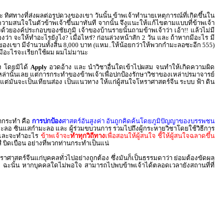
ิศทางที่ส่งผลต่อรูปดวงของเขา วันนั้น ข้าพเจ้าทำนายเหตุการณ์ที่เกิดขึ้นใน
สดงความสนใจในตัวข้าพเจ้าขึ้นมาทันที จากนั้น จึงแนะให้แก้ไขตามแบบที่ข้าพเจ้า
องด้วยองค์ประกอบของชัยภูมิ เจ้าของบ้านรายนั้นถามข้าพเจ้าว่า เอ้า!! แล้วไม่มี
ว่า จะให้ทำอะไรยังไง? เมื่อไหร่? ก่อนล่วงหน้าสัก 2 วัน และ ถ้าหากมีอะไร มี
าของเขา มีจำนวนทั้งสิ้น 8,000 บาท (แหม..ให้น้อยกว่าให้พวกกำมะลอซะอีก 555)
นหลังมีอะไรจะเรียกใช้ผม ผมไม่มานะ
ง โดยมิได้
Apply
อวดอ้าง และ นำวิชาอื่นใดเข้าไปผสม จนทำให้เกิดความผิด
คนเหล่านั้นเลย แต่การกระทำของข้าพเจ้าเพื่อปกป้องรักษาวิชาของเหล่าปรมาจารย์
แต่มันจะเป็นเทียนส่อง เป็นแนวทาง ให้แก่ผู้สนใจโหราศาสตร์จีน ระบบ ฟ้า ดิน
้ากระทำ คือ
การปกป้อง
ศาสตร์อันสูงค่า อันถูกคิดค้นโดยภูมิปัญญาของบรรพชน
ยกำมะลอ ซินแสกำมะลอ และ ผู้ร่วมขบวนการ รวมไปถึงผู้กระหายวิชาโดยใช้วิธีการ
ะไร และจะทำอะไร
ข้าพเจ้าจะ
ทำทุกวิถีทาง
เพื่อสอนให้ผู้สนใจ ชี้ให้ผู้สนใจฉลาดขึ้น
ยสี บิดเบือน อย่างที่พวกท่านกระทำเป็นแน่
ราศาสตร์จีนแก่บุคคลทั่วไปอย่างถูกต้อง ซึ่งมันก็เป็นธรรมดาว่า ย่อมต้องขัดผล
” ฉะนั้น หากบุคคลใดไม่พอใจ สามารถไปพบข้าพเจ้าได้ตลอดเวลายังสถานที่ที่