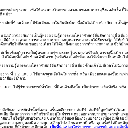
ยประการต่างๆ นานา เพื่อให้แนวทางในการล่อลวงคนของตนบรรลุซึ่งผลสำเร็จ ก็ไม
่ดี แม้ว่า
าลัยที่ข้าพเจ้าจบก็มีชื่อเสียงมากในอันดับต้นๆ ซึ่งมันไม่เกี่ยวข้องกับการเป็น
งมันไม่เกี่ยวข้องกับการเป็นผู้ทรงความรู้ทางระบบโหราศาสตร์จีนสักตารางนิ้วเดีย
น หากจะมีผู้อ้างว่า ตนเก่งการตลาด จนประกวดแผนการตลาดจนได้รับรางวัล ก็ให้เข
ผลหรือไม่ก็ตาม ขออย่างเดียว ให้ได้มาซึ่งผลของการทำการตลาดนั้น ซึ่งก็มักจะ
ไม่เกี่ยวข้องกับการเป็นผู้ทรงความรู้ทางระบบโหราศาสตร์จีนสักตารางนิ้วเดียว แต่ข
่ได้อยู่ที่เสื้อผ้า ข้าพเจ้ามีความรู้แท้จริง เสื้อผ้าที่แสดงให้เห็นว่าเป็นคนจีน
นผู้ทรงความรู้ทางระบบโหราศาสตร์จีนสักตารางนิ้วเดียว ข้าพเจ้าไม่มีเวลาไปนั่
บรองว่า ที่ 1 2 และ 3 ใช้มาตรฐานอันใดในการตั้ง หรือ เพียงยกตนเองขึ้นมาเท่
าหมวกสีอะไรก็ตาม
ก
เพราะไม่รู้ว่าปรมาจารย์ทั่วโลก ที่มีคนอ้างถึงนั้น เป็นปรมาจารย์แท้จริง หรือ
ามีเพียงอาจารย์เท่านั้นที่สอน ครั้นจะศึกษาจากคัมภีร์ คัมภีร์ก็ถูกบันทึกไว้เฉ
กิดผลเสีย มีคนกล่าวว่า "เคล็ดวิชาไม่อยู่ในตำรา แต่จะออกจากปากปรมาจารย์" 
อน ไม่ใช่ผู้สืบสายวิชาเลย ขนาดคัมภีร์ของเอี๊ยะกง (หยางกง) เพียงไม่กี่เล่ม มี
ูตะเภาลองยา ลองผิด ลองถูก เปลี่ยนไปเปลี่ยนมาทุกปี หรือ ทุกครั้งที่ได้ยินหลักกา
กจนตาย ก็ยังมั่วอยู่เหมือนเดิม
เป็นที่น่าแปลกใจว่า
บรรดาอาจารย์สอนฮวงจุ้ยที่อ้