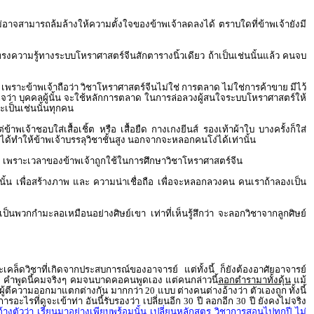
่อาจสามารถล้มล้างให้ความตั้งใจของข้าพเจ้าลดลงได้ ตราบใดที่ข้าพเจ้ายังมี
ผู้ทรงความรู้ทางระบบโหราศาสตร์จีนสักตารางนิ้วเดียว ถ้าเป็นเช่นนั้นแล้ว คนจบ
ว เพราะข้าพเจ้าถือว่า วิชาโหราศาสตร์จีนไม่ใช่ การตลาด ไม่ใช่การค้าขาย มีไว้
้าใจว่า บุคคลผู้นั้น จะใช้หลักการตลาด ในการล่อลวงผู้สนใจระบบโหราศาสตร์ให้
เป็นเช่นนั้นทุกคน
้าพเจ้าชอบใส่เสื้อเชิ้ต หรือ เสื้อยืด กางเกงยีนส์ รองเท้าผ้าใบ บางครั้งก็ใส่
 ไม่ได้ทำให้ข้าพเจ้าบรรลุวิชาชั้นสูง นอกจากจะหลอกคนโง่ได้เท่านั้น
งวาด เพราะเวลาของข้าพเจ้าถูกใช้ในการศึกษาวิชาโหราศาสตร์จีน
านั้น เพื่อสร้างภาพ และ ความน่าเชื่อถือ เพื่อจะหลอกลวงคน คนเราถ้าลองเป็น
 เป็นพวกกำมะลอเหมือนอย่างศิษย์เขา เท่าที่เห็นรู้สึกว่า จะลอกวิชาจากลูกศิษย์
พาะเคล็ดวิชาที่เกิดจากประสบการณ์ของอาจารย์ แต่ทั้งนี้ ก็ยังต้องอาศัยอาจารย์
แหม คำพูดนี้คมจริงๆ คมจนบาดคอคนพูดเอง แต่คนกล่าวนี้
ลอกตำรามาทั้งดุ้น
แม้
ผู้ตีความออกมาแตกต่างกัน มากกว่า 20 แบบ ต่างคนต่างอ้างว่า ตัวเองถูก ทั้งนี้
รอะไรที่ดูจะเข้าท่า อันนี้รับรองว่า เปลี่ยนอีก 30 ปี ลอกอีก 30 ปี ยังคงไม่จริง
างตัวว่า เรียนมาอย่างเพียบพร้อมนั้น เปลี่ยนหลักสูตร วิชาการสอนไปทุกปี ไม่