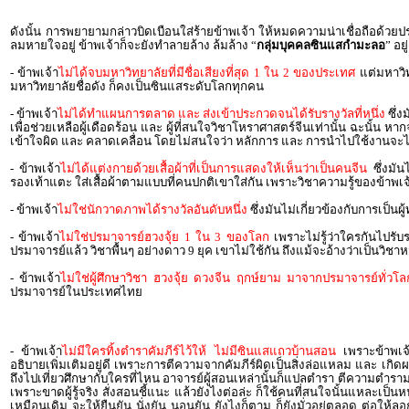
ดังนั้น การพยายามกล่าวบิดเบือนใส่ร้ายข้าพเจ้า ให้หมดความน่าเชื่อถือด้ว
ลมหายใจอยู่ ข้าพเจ้าก็จะยังทำลายล้าง ล้มล้าง “
กลุ่มบุคคลซินแสกำมะลอ
” อยู
- ข้าพเจ้า
ไม่ได้จบมหาวิทยาลัยที่มีชื่อเสียงที่สุด 1 ใน 2 ของประเทศ
แต่มหาวิทย
มหาวิทยาลัยชื่อดัง ก็คงเป็นซินแสระดับโลกทุกคน
- ข้าพเจ้า
ไม่ได้ทำแผนการตลาด และ ส่งเข้าประกวดจนได้รับรางวัลที่หนึ่ง
ซึ่
เพื่อช่วยเหลือผู้เดือดร้อน และ ผู้ที่สนใจวิชาโหราศาสตร์จีนเท่านั้น ฉะนั้
เข้าใจผิด และ คลาดเคลื่อน โดยไม่สนใจว่า หลักการ และ การนำไปใช้งานจะได้
- ข้าพเจ้า
ไม่ได้แต่งกายด้วยเสื้อผ้าที่เป็นการแสดงให้เห็นว่าเป็นคนจีน
ซึ่งมัน
รองเท้าแตะ ใส่เสื้อผ้าตามแบบที่คนปกติเขาใส่กัน เพราะวิชาความรู้ของข้าพเจ้าไม
- ข้าพเจ้า
ไม่ใช่นักวาดภาพได้รางวัลอันดับหนึ่ง
ซึ่งมันไม่เกี่ยวข้องกับการเป็
- ข้าพเจ้า
ไม่ใช่ปรมาจารย์ฮวงจุ้ย 1 ใน 3 ของโลก
เพราะไม่รู้ว่าใครกันไปรั
ปรมาจารย์แล้ว วิชาพื้นๆ อย่างดาว 9 ยุค เขาไม่ใช้กัน ถึงแม้จะอ้างว่าเป็นวิช
- ข้าพเจ้า
ไม่ใช่ผู้ศึกษาวิชา ฮวงจุ้ย ดวงจีน ฤกษ์ยาม มาจากปรมาจารย์ทั่วโล
ปรมาจารย์ในประเทศไทย
- ข้าพเจ้า
ไม่มีใครทิ้งตำราคัมภีร์ไว้ให้ ไม่มีซินแสแถวบ้านสอน
เพราะข้าพเจ้
อธิบายเพิ่มเติมอยู่ดี เพราะการตีความจากคัมภีร์ผิดเป็นสิ่งล่อแหลม และ เ
ถึงไปเที่ยวศึกษากับใครที่ไหน อาจารย์ผู้สอนเหล่านั้นก็แปลตำรา ตีความตำรามาส
เพราะขาดผู้รู้จริง สั่งสอนชี้แนะ แล้วยังไงต่อล่ะ ก็ใช้คนที่สนใจนั้นแหละเป็นหน
เหมือนเดิม จะให้ยืนยัน นั่งยัน นอนยัน ยังไงก็ตาม ก็ยังมั่วอยู่ตลอด ต่อให้ลอ