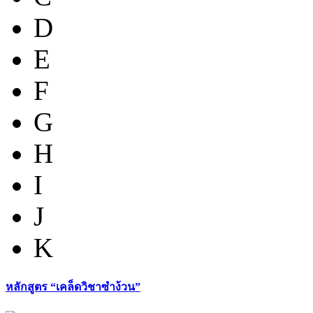
D
E
F
G
H
I
J
K
หลักสูตร “เคล็ดวิชาซำง้วน”