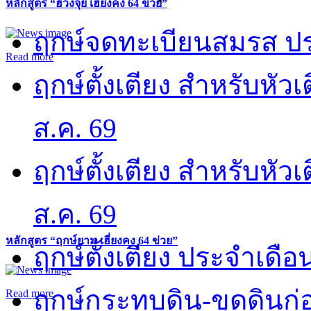
หลักสูตร “ฮวงจุ้ย เฮี่ยงคง 64 ข่วย”
ฤกษ์จดทะเบียนสมรส ปร
Read more
ฤกษ์ตั้งเตียง สำหรับหั
ส.ค. 69
ฤกษ์ตั้งเตียง สำหรับหั
ส.ค. 69
หลักสูตร “ฤกษ์ยาม เฮี่ยงคง 64 ข่วย”
ฤกษ์ตั้งเตียง ประจำเดือ
ฤกษ์กระทบดิน-ขุดดินก่อ
Read more