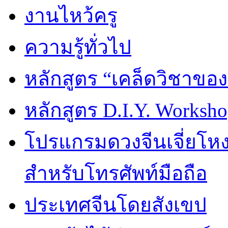
งานไหว้ครู
ความรู้ทั่วไป
หลักสูตร “เคล็ดวิชาขอ
หลักสูตร D.I.Y. Worksho
โปรแกรมดวงจีนเจี่ยโหงว
สำหรับโทรศัพท์มือถือ
ประเทศจีนโดยสังเขป