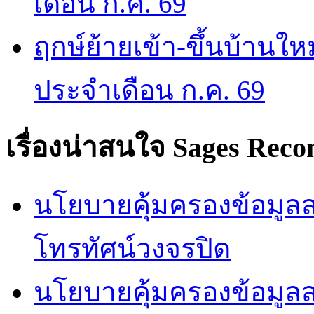
เดือน ก.ค. 69
ฤกษ์ย้ายเข้า-ขึ้นบ้านให
ประจำเดือน ก.ค. 69
เรื่องน่าสนใจ
Sages Rec
นโยบายคุ้มครองข้อมูลส่
โทรทัศน์วงจรปิด
นโยบายคุ้มครองข้อมูล