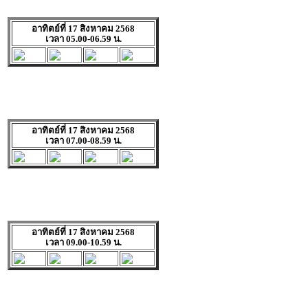
อาทิตย์ที่ 17 สิงหาคม 2568
เวลา 05.00-06.59 น.
อาทิตย์ที่ 17 สิงหาคม 2568
เวลา 07.00-08.59 น.
อาทิตย์ที่ 17 สิงหาคม 2568
เวลา 09.00-10.59 น.