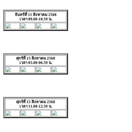
จันทร์ที่ 11 สิงหาคม 2568
เวลา 09.00-10.59 น.
ศุกร์ที่ 15 สิงหาคม 2568
เวลา 05.00-06.59 น.
ศุกร์ที่ 15 สิงหาคม 2568
เวลา 11.00-12.59 น.