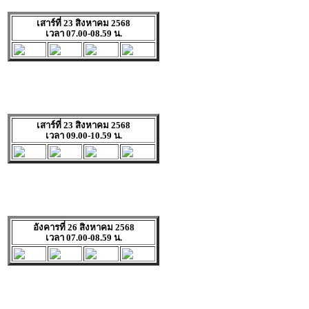
เสาร์ที่ 23 สิงหาคม 2568
เวลา 07.00-08.59 น.
เสาร์ที่ 23 สิงหาคม 2568
เวลา 09.00-10.59 น.
อังคารที่ 26 สิงหาคม 2568
เวลา 07.00-08.59 น.