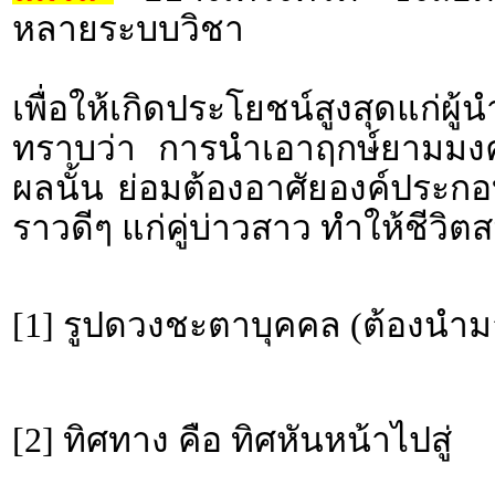
หลายระบบวิชา
เพื่อให้เกิดประโยชน์สูงสุดแก่ผ
ทราบว่า การนำเอาฤกษ์ยามมงคล
ผลนั้น ย่อมต้องอาศัยองค์ประกอบ 
ราวดีๆ แก่คู่บ่าวสาว ทำให้ชีวิต
[1] รูปดวงชะตาบุคคล (ต้องนำม
[2] ทิศทาง คือ ทิศหันหน้าไปสู่