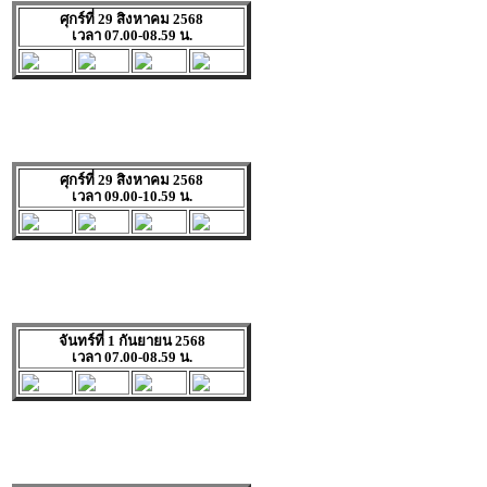
ศุกร์ที่ 29 สิงหาคม 2568
เวลา 07.00-08.59 น.
ศุกร์ที่ 29 สิงหาคม 2568
เวลา 09.00-10.59 น.
จันทร์ที่ 1 กันยายน 2568
เวลา 07.00-08.59 น.