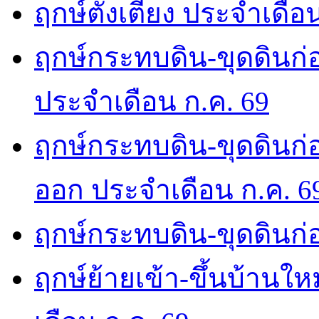
ฤกษ์ตั้งเตียง ประจำเดือ
ฤกษ์กระทบดิน-ขุดดินก่อ
ประจำเดือน ก.ค. 69
ฤกษ์กระทบดิน-ขุดดินก่อ
ออก ประจำเดือน ก.ค. 6
ฤกษ์กระทบดิน-ขุดดินก่อ
ฤกษ์ย้ายเข้า-ขึ้นบ้านให