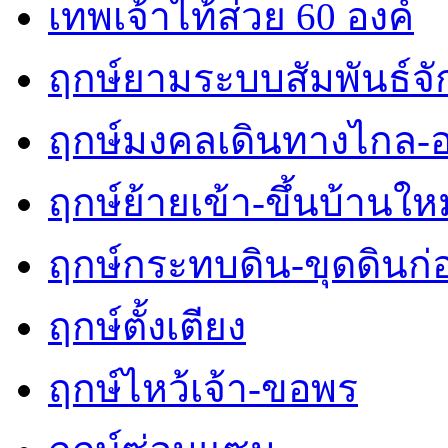
เทพเจ้าไท้ส่วย 60 องค์
ฤกษ์ยามระบบสัมพันธ์จักร
ฤกษ์มงคลเดินทางไกล-
ฤกษ์ย้ายเข้า-ขึ้นบ้านใหม
ฤกษ์กระทบดิน-ขุดดินก่
ฤกษ์ตั้งเตียง
ฤกษ์ไหว้เจ้า-ขอพร