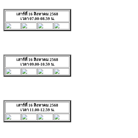
เสาร์ที่ 16 สิงหาคม 2568
เวลา 07.00-08.59 น.
เสาร์ที่ 16 สิงหาคม 2568
เวลา 09.00-10.59 น.
เสาร์ที่ 16 สิงหาคม 2568
เวลา 11.00-12.59 น.