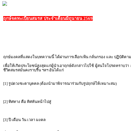
ฤกษ์จดทะเบียนสมรส ประจำเดือนมิถุนายน 2569
ฤกษ์มงคลที่แสดงในบทความนี้ ได้ผ่านการเลือกเฟ้น กลั่นกรอง และ ปฏิบัต
เพื่อให้เกิดประโยชน์สูงสุดแก่ผู้นำเอาฤกษ์ดังกล่าวไปใช้ ผู้สนใจโปรดทราบว่า
ชีวิตสมรสมั่นคงราบรื่น ฯลฯ อันได้แก่
[1] รูปดวงชะตาบุคคล (ต้องนำมาพิจารณาร่วมกับรูปฤกษ์ให้เหมาะสม)
[2] ทิศทาง คือ ทิศหันหน้าไปสู่
[3] ปี เดือน วัน เวลา มงคล