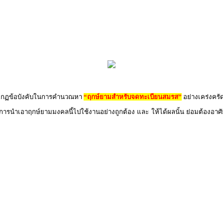
ิตามกฏข้อบังคับในการคำนวณหา
“ฤกษ์ยามสำหรับจดทะเบียนสมรส”
อย่างเคร่งครั
 การนำเอาฤกษ์ยามมงคลนี้ไปใช้งานอย่างถูกต้อง และ ให้ได้ผลนั้น ย่อมต้องอาศัย