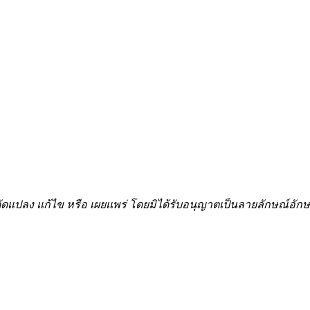
้ำ ดัดแปลง แก้ไข หรือ เผยแพร่ โดยมิได้รับอนุญาตเป็นลายลักษณ์อ