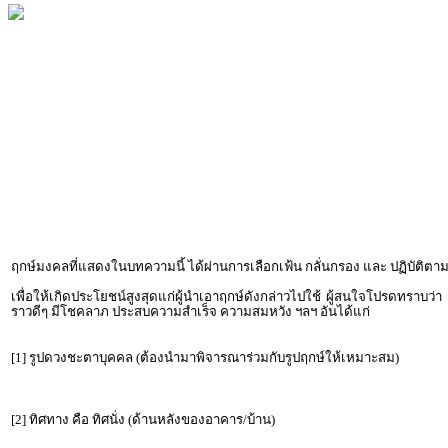
ฤกษ์มงคลที่แสดงในบทความนี้ ได้ผ่านการเลือกเฟ้น กลั่นกรอง และ ปฏิบัต
เพื่อให้เกิดประโยชน์สูงสุดแก่ผู้นำเอาฤกษ์ดังกล่าวไปใช้ ผู้สนใจโปรดทราบว่
ราวดีๆ มีโชคลาภ ประสบความสำเร็จ ความสมหวัง ฯลฯ อันได้แก่
[1] รูปดวงชะตาบุคคล (ต้องนำมาพิจารณาร่วมกับรูปฤกษ์ให้เหมาะสม)
[2] ทิศทาง คือ ทิศนั่ง (ด้านหลังของอาคาร/บ้าน)