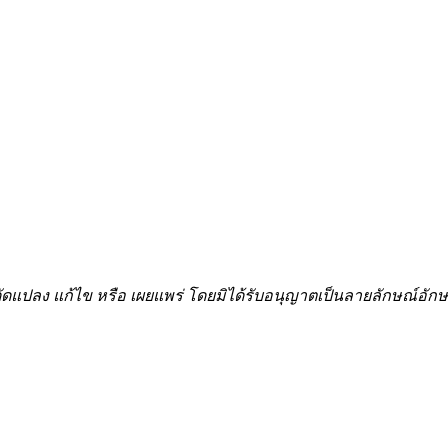
้ำ ดัดแปลง แก้ไข หรือ เผยแพร่ โดยมิได้รับอนุญาตเป็นลายลักษณ์อ