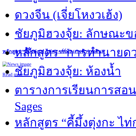
ดวงจีน (เจี่ยโหงวเฮ้ง)
ชัยภูมิฮวงจุ้ย: ลักษณะขอ
หลักสูตร “การทำนายดวงช
หลักสูตร “คี้มึ้งตุ่งกะ ไท่กง-ขงเม้ง (ภพฟ้า ภพดิน)”
ชัยภูมิฮวงจุ้ย: ห้องน้ำ
Read more
ตารางการเรียนการสอน 
Sages
หลักสูตร “คี้มึ้งตุ่งกะ ไ