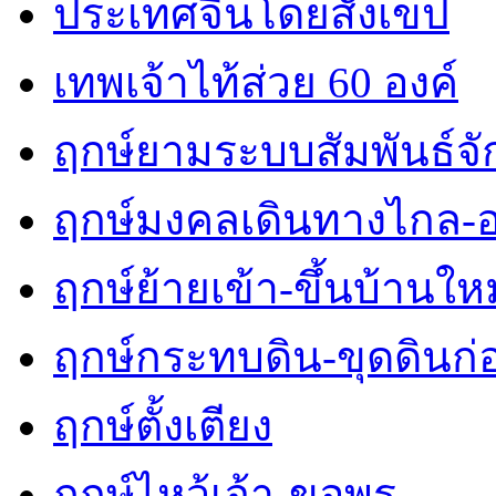
ประเทศจีนโดยสังเขป
เทพเจ้าไท้ส่วย 60 องค์
ฤกษ์ยามระบบสัมพันธ์จักร
ฤกษ์มงคลเดินทางไกล-
ฤกษ์ย้ายเข้า-ขึ้นบ้านใหม
ฤกษ์กระทบดิน-ขุดดินก่
ฤกษ์ตั้งเตียง
ฤกษ์ไหว้เจ้า-ขอพร