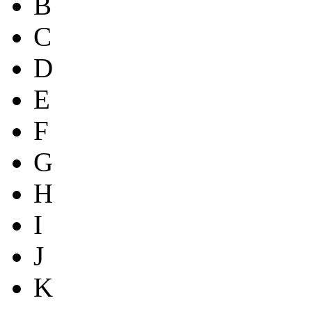
B
C
D
E
F
G
H
I
J
K