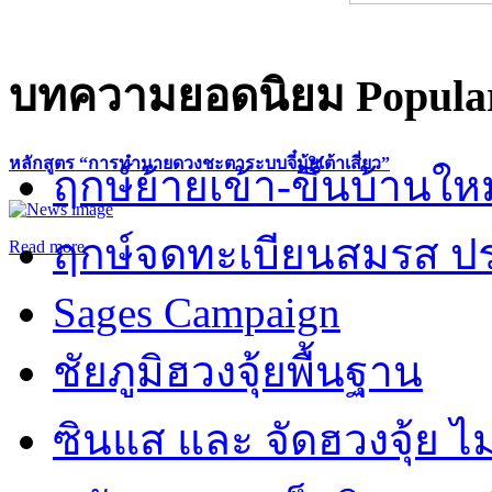
บทความยอดนิยม
Popular
หลักสูตร “การทำนายดวงชะตาระบบจี๋มุ้ยเต้าเสี่ยว”
ฤกษ์ย้ายเข้า-ขึ้นบ้านให
ฤกษ์จดทะเบียนสมรส ปร
Read more
Sages Campaign
ชัยภูมิฮวงจุ้ยพื้นฐาน
ซินแส และ จัดฮวงจุ้ย ไม่