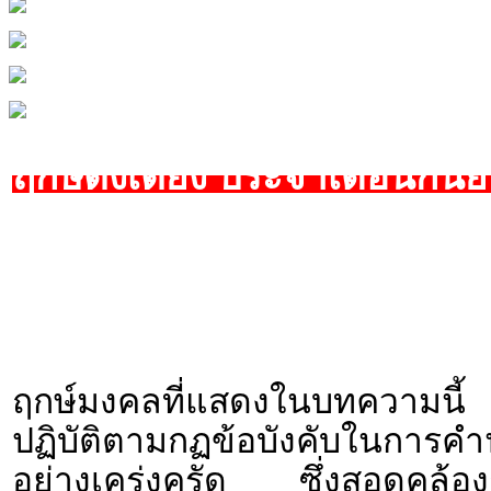
ฤกษ์ตั้งเตียง ประจำเดือนกัน
ฤกษ์มงคลที่แสดงในบทความนี้ 
ปฏิบัติตามกฏข้อบังคับใน
อย่างเคร่งครัด ซึ่งสอดคล้องก