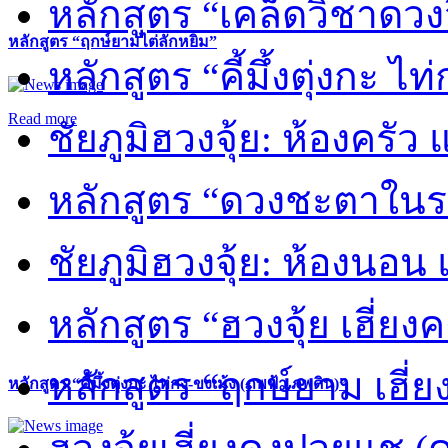
หลักสูตร “เคล็ดวิชาดวง
หลักสูตร “ฤกษ์ยามไต่ลักหยิ่ม”
หลักสูตร “คี้มึ้งตุ่งกะ ไ
Read more
ชัยภูมิฮวงจุ้ย: ห้องครัว
หลักสูตร “ดวงชะตาในร
ชัยภูมิฮวงจุ้ย: ห้องนอน 
หลักสูตร “ฮวงจุ้ย เฮี่ยง
หลักสูตร “ฤกษ์ยาม เฮี่ย
หลักสูตร “คี้มึ้งตุ่งกะ ไท่กง-ขงเม้ง (ภพฟ้า ภพดิน)”