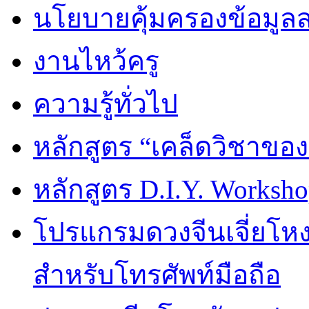
นโยบายคุ้มครองข้อมูล
งานไหว้ครู
ความรู้ทั่วไป
หลักสูตร “เคล็ดวิชาขอ
หลักสูตร D.I.Y. Worksho
โปรแกรมดวงจีนเจี่ยโหงว
สำหรับโทรศัพท์มือถือ