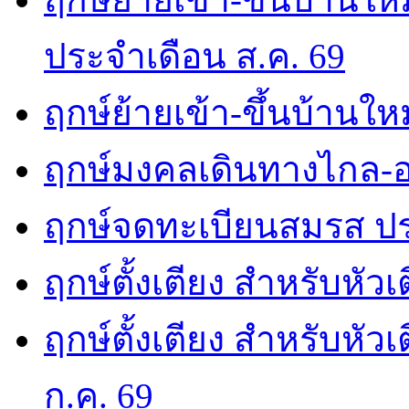
ประจำเดือน ส.ค. 69
ฤกษ์ย้ายเข้า-ขึ้นบ้านให
ฤกษ์มงคลเดินทางไกล-อ
ฤกษ์จดทะเบียนสมรส ปร
ฤกษ์ตั้งเตียง สำหรับหัว
ฤกษ์ตั้งเตียง สำหรับหั
ก.ค. 69