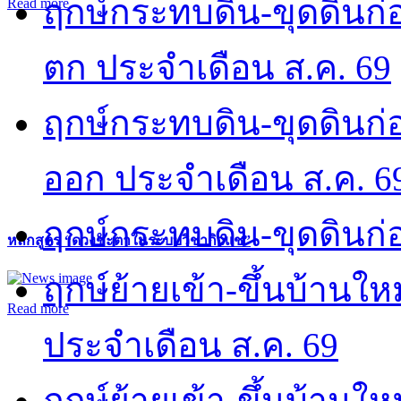
ฤกษ์กระทบดิน-ขุดดินก่อ
Read more
ตก ประจำเดือน ส.ค. 69
ฤกษ์กระทบดิน-ขุดดินก่อ
ออก ประจำเดือน ส.ค. 6
ฤกษ์กระทบดิน-ขุดดินก่อ
หลักสูตร “ดวงชะตาในระบบวิชากิวแช”
ฤกษ์ย้ายเข้า-ขึ้นบ้านให
Read more
ประจำเดือน ส.ค. 69
ฤกษ์ย้ายเข้า-ขึ้นบ้านให