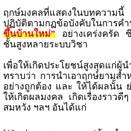
ฤกษ์มงคลที่แสดงในบทความนี้ 
ปฏิบัติตามกฏข้อบังคับในกา
ขึ้นบ้านใหม่”
อย่างเคร่งครัด ซ
ชั้นสูงหลายระบบวิชา
เพื่อให้เกิดประโยชน์สูงสุดแก่ผ
ทราบว่า การนำเอาฤกษ์ยามสำหรั
อย่างถูกต้อง และ ให้ได้ผลนั้น 
ให้เกิดผลมงคล เกิดเรื่องราว
สมหวัง ฯลฯ อันได้แก่