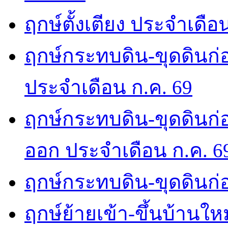
ฤกษ์ตั้งเตียง ประจำเดือ
ฤกษ์กระทบดิน-ขุดดินก่อ
ประจำเดือน ก.ค. 69
ฤกษ์กระทบดิน-ขุดดินก่อ
ออก ประจำเดือน ก.ค. 6
ฤกษ์กระทบดิน-ขุดดินก่อ
ฤกษ์ย้ายเข้า-ขึ้นบ้านให