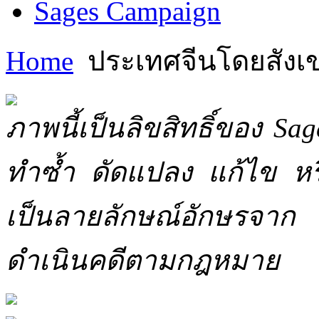
Sages Campaign
Home
ประเทศจีนโดยสังเ
ภาพนี้เป็นลิขสิทธิ์ของ Sa
ทำซ้ำ ดัดแปลง แก้ไข หร
เป็นลายลักษณ์อักษรจาก 
ดำเนินคดีตามกฎหมาย