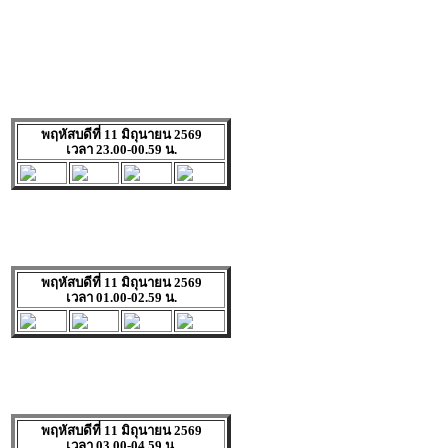
พฤหัสบดีที่ 11 มิถุนายน 2569
เวลา 23.00-00.59 น.
พฤหัสบดีที่ 11 มิถุนายน 2569
เวลา 01.00-02.59 น.
พฤหัสบดีที่ 11 มิถุนายน 2569
เวลา 03.00-04.59 น.