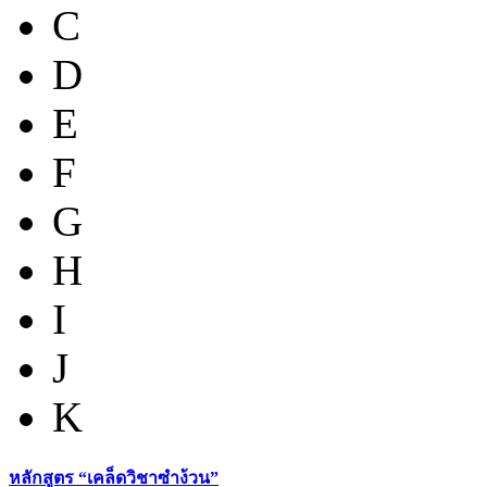
C
D
E
F
G
H
I
J
K
หลักสูตร “เคล็ดวิชาซำง้วน”