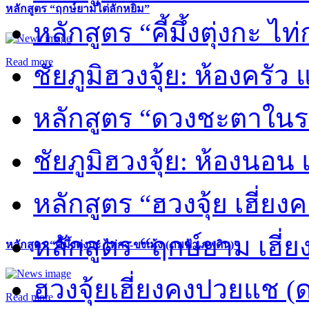
หลักสูตร “ฤกษ์ยามไต่ลักหยิ่ม”
หลักสูตร “คี้มึ้งตุ่งกะ ไ
Read more
ชัยภูมิฮวงจุ้ย: ห้องครัว
หลักสูตร “ดวงชะตาในร
ชัยภูมิฮวงจุ้ย: ห้องนอน 
หลักสูตร “ฮวงจุ้ย เฮี่ยง
หลักสูตร “ฤกษ์ยาม เฮี่ย
หลักสูตร “คี้มึ้งตุ่งกะ ไท่กง-ขงเม้ง (ภพฟ้า ภพดิน)”
ฮวงจุ้ยเฮี่ยงคงปวยแช (
Read more