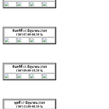
จันทร์ที่ 15 มิถุนายน 2569
เวลา 07.00-08.59 น.
จันทร์ที่ 15 มิถุนายน 2569
เวลา 09.00-10.59 น.
พุธที่ 17 มิถุนายน 2569
เวลา 23.00-00.59 น.