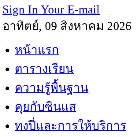
Sign In Your E-mail
อาทิตย์, 09 สิงหาคม 2026
หน้าแรก
ตารางเรียน
ความรู้พื้นฐาน
คุยกับซินแส
ทงปี่และการให้บริการ