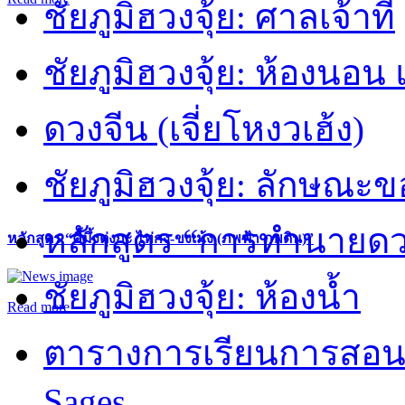
ชัยภูมิฮวงจุ้ย: ศาลเจ้าที่
ชัยภูมิฮวงจุ้ย: ห้องนอน 
ดวงจีน (เจี่ยโหงวเฮ้ง)
ชัยภูมิฮวงจุ้ย: ลักษณะขอ
หลักสูตร “การทำนายดวงช
หลักสูตร “คี้มึ้งตุ่งกะ ไท่กง-ขงเม้ง (ภพฟ้า ภพดิน)”
ชัยภูมิฮวงจุ้ย: ห้องน้ำ
Read more
ตารางการเรียนการสอน 
Sages