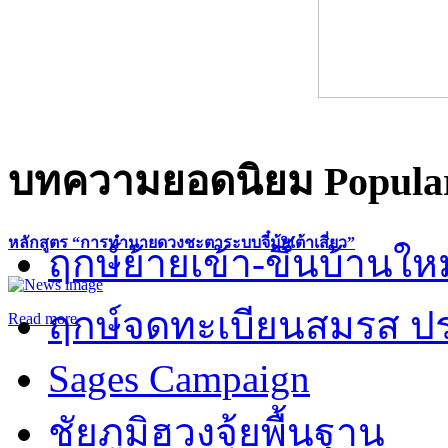
บทความยอดนิยม
Popular
หลักสูตร “การทำนายดวงชะตาระบบจี๋มุ้ยเต้าเสี่ยว”
ฤกษ์ย้ายเข้า-ขึ้นบ้านให
ฤกษ์จดทะเบียนสมรส ปร
Read more
Sages Campaign
ชัยภูมิฮวงจุ้ยพื้นฐาน