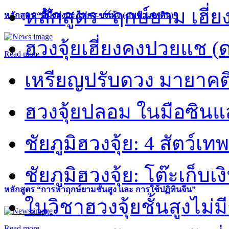
หลักสูตร “ฤกษ์ยาม เฮี่ย
หลักสูตร “คี้มึ้งตุ่งกะ ไท่กง-ขงเม้ง (ภพฟ้า ภพดิน)”
ฮวงจุ้ยเฮี่ยงคงปวยแช (
Read more
เหรียญปรับดวง มายาคต
ฮวงจุ้ยปลอม ในมือซิน
ชัยภูมิฮวงจุ้ย: 4 สัตว์เทพ
ชัยภูมิฮวงจุ้ย: โต๊ะเก็บเงิ
หลักสูตร “การหาฤกษ์ยามชั้นสูง และ การใช้ปฏิทินจีน”
ในวิชาฮวงจุ้ยชั้นสูงไม่ม
Read more