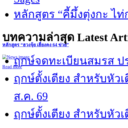
หลักสูตร “คี้มึ้งตุ่งกะ ไ
บทความล่าสุด
Latest Art
หลักสูตร “ฮวงจุ้ย เฮี่ยงคง 64 ข่วย”
ฤกษ์จดทะเบียนสมรส ปร
Read more
ฤกษ์ตั้งเตียง สำหรับหั
ส.ค. 69
ฤกษ์ตั้งเตียง สำหรับหั