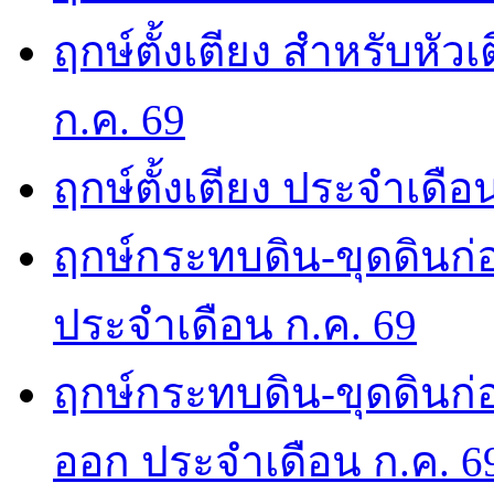
ฤกษ์ตั้งเตียง สำหรับหั
ก.ค. 69
ฤกษ์ตั้งเตียง ประจำเดือ
ฤกษ์กระทบดิน-ขุดดินก่อ
ประจำเดือน ก.ค. 69
ฤกษ์กระทบดิน-ขุดดินก่อ
ออก ประจำเดือน ก.ค. 6