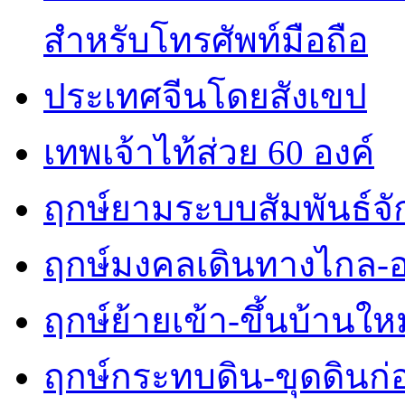
สำหรับโทรศัพท์มือถือ
ประเทศจีนโดยสังเขป
เทพเจ้าไท้ส่วย 60 องค์
ฤกษ์ยามระบบสัมพันธ์จักร
ฤกษ์มงคลเดินทางไกล-
ฤกษ์ย้ายเข้า-ขึ้นบ้านใหม
ฤกษ์กระทบดิน-ขุดดินก่