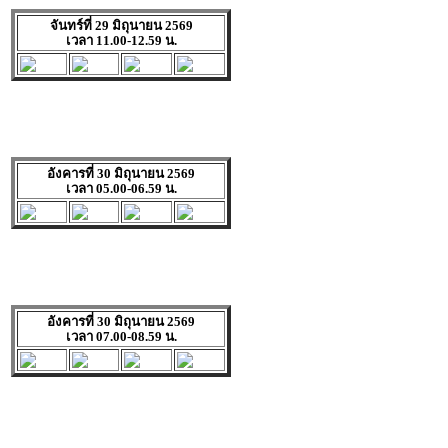
จันทร์ที่ 29 มิถุนายน 2569
เวลา 11.00-12.59 น.
อังคารที่ 30 มิถุนายน 2569
เวลา 05.00-06.59 น.
อังคารที่ 30 มิถุนายน 2569
เวลา 07.00-08.59 น.