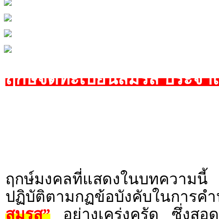
ฤกษ์จดทะเบียนสมรส ประจำเ
ฤกษ์มงคลที่แสดงในบทความนี้ 
ปฏิบัติตามกฏข้อบังคับในก
สมรส”
อย่างเคร่งครัด ซึ่งสอดค