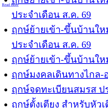
Read more
ประจำเดือน ส.ค. 69
ฤกษ์ย้ายเข้า-ขึ้นบ้านให
ประจำเดือน ส.ค. 69
ฤกษ์ย้ายเข้า-ขึ้นบ้านให
ฤกษ์มงคลเดินทางไกล-อ
ฤกษ์จดทะเบียนสมรส ปร
ฤกษ์ตั้งเตียง สำหรับหัว