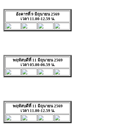
อังคารที่ 9 มิถุนายน 2569
เวลา 11.00-12.59 น.
พฤหัสบดีที่ 11 มิถุนายน 2569
เวลา 05.00-06.59 น.
พฤหัสบดีที่ 11 มิถุนายน 2569
เวลา 11.00-12.59 น.