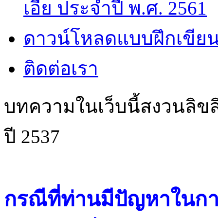
เอี๊ย ประจำปี พ.ศ. 2561
ดาวน์โหลดแบบฝึกเขียน
ติดต่อเรา
บทความในเว็บนี้สงวนลิขสิ
ปี 2537
กรณีที่ท่านมีปัญหาในการ