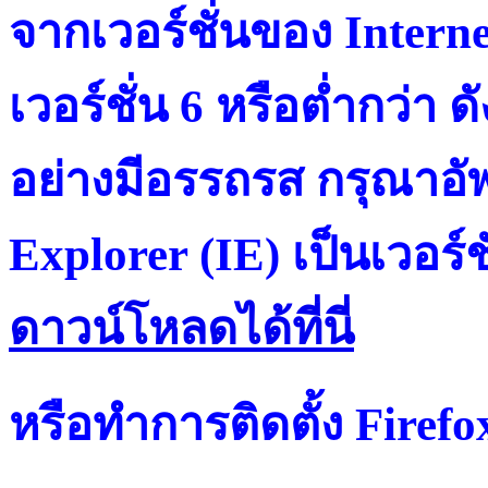
จากเวอร์ชั่นของ Intern
เวอร์ชั่น 6 หรือต่ำกว่า ดั
อย่างมีอรรถรส กรุณาอัพ
Explorer (IE) เป็นเวอร์ช
ดาวน์โหลดได้ที่น
หรือทำการติดตั้ง Firef