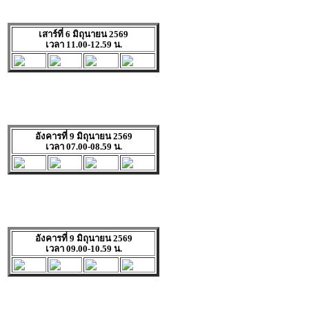
เสาร์ที่ 6 มิถุนายน 2569
เวลา 11.00-12.59 น.
อังคารที่ 9 มิถุนายน 2569
เวลา 07.00-08.59 น.
อังคารที่ 9 มิถุนายน 2569
เวลา 09.00-10.59 น.