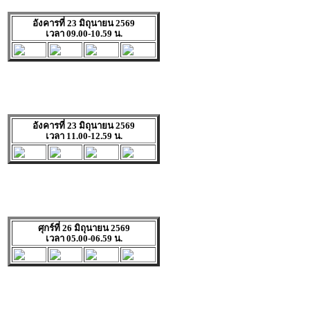
อังคารที่ 23 มิถุนายน 2569
เวลา 09.00-10.59 น.
อังคารที่ 23 มิถุนายน 2569
เวลา 11.00-12.59 น.
ศุกร์ที่ 26 มิถุนายน 2569
เวลา 05.00-06.59 น.