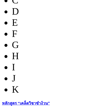
C
D
E
F
G
H
I
J
K
หลักสูตร “เคล็ดวิชาซำง้วน”