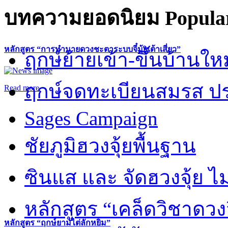
บทความยอดนิยม
Popular
หลักสูตร “การทำนายดวงชะตาระบบจี๋มุ้ยเต้าเสี่ยว”
ฤกษ์ย้ายเข้า-ขึ้นบ้านให
ฤกษ์จดทะเบียนสมรส ปร
Read more
Sages Campaign
ชัยภูมิฮวงจุ้ยพื้นฐาน
ซินแส และ จัดฮวงจุ้ย ไม่
หลักสูตร “เคล็ดวิชาดวง
หลักสูตร “ฤกษ์ยามไต่ลักหยิ่ม”