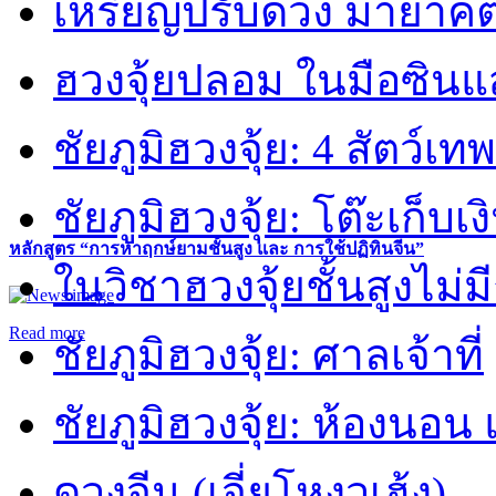
เหรียญปรับดวง มายาคต
ฮวงจุ้ยปลอม ในมือซิน
ชัยภูมิฮวงจุ้ย: 4 สัตว์เทพ
ชัยภูมิฮวงจุ้ย: โต๊ะเก็บเงิ
หลักสูตร “การหาฤกษ์ยามชั้นสูง และ การใช้ปฏิทินจีน”
ในวิชาฮวงจุ้ยชั้นสูงไม่ม
Read more
ชัยภูมิฮวงจุ้ย: ศาลเจ้าที่
ชัยภูมิฮวงจุ้ย: ห้องนอน 
ดวงจีน (เจี่ยโหงวเฮ้ง)