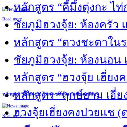
หลักสูตร “คี้มึ้งตุ่งกะ ไ
Read more
ชัยภูมิฮวงจุ้ย: ห้องครัว
หลักสูตร “ดวงชะตาในร
ชัยภูมิฮวงจุ้ย: ห้องนอน 
หลักสูตร “ฮวงจุ้ย เฮี่ยง
หลักสูตร “ฤกษ์ยาม เฮี่ย
หลักสูตร “คี้มึ้งตุ่งกะ ไท่กง-ขงเม้ง (ภพฟ้า ภพดิน)”
ฮวงจุ้ยเฮี่ยงคงปวยแช (
Read more