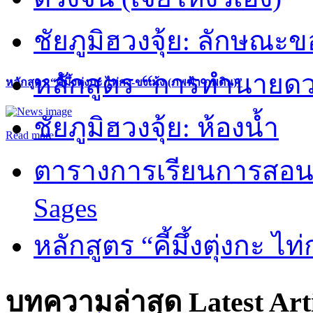
ชัยภูมิฮวงจุ้ย: ลักษณะขอ
หลักสูตร “การทำนายดวงช
หลักสูตร “คี้มึ้งตุ่งกะ ไท่กง-ขงเม้ง (ภพฟ้า ภพดิน)”
ชัยภูมิฮวงจุ้ย: ห้องน้ำ
Read more
ตารางการเรียนการสอน 
Sages
หลักสูตร “คี้มึ้งตุ่งกะ ไ
บทความล่าสุด
Latest Art