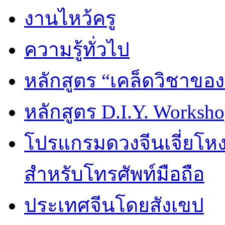
งานไหว้ครู
ความรู้ทั่วไป
หลักสูตร “เคล็ดวิชาขอ
หลักสูตร D.I.Y. Worksho
โปรแกรมดวงจีนเจี่ยโหงว
สำหรับโทรศัพท์มือถือ
ประเทศจีนโดยสังเขป