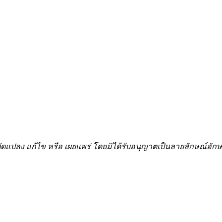
้ำ ดัดแปลง แก้ไข หรือ เผยแพร่ โดยมิได้รับอนุญาตเป็นลายลักษณ์อ