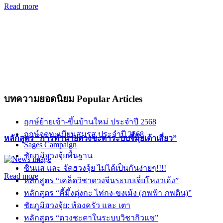
Read more
บทความยอดนิยม
Popular Articles
ฤกษ์ย้ายเข้า-ขึ้นบ้านใหม่ ประจำปี 2568
ฤกษ์จดทะเบียนสมรส ประจำปี 2568
หลักสูตร “การทำนายดวงชะตาระบบจี๋มุ้ยเต้าเสี่ยว”
Sages Campaign
ชัยภูมิฮวงจุ้ยพื้นฐาน
ซินแส และ จัดฮวงจุ้ย ไม่ได้เป็นกันง่ายๆ!!!!
Read more
หลักสูตร “เคล็ดวิชาดวงจีนระบบเจี่ยโหงวเฮ้ง”
หลักสูตร “คี้มึ้งตุ่งกะ ไท่กง-ขงเม้ง (ภพฟ้า ภพดิน)”
ชัยภูมิฮวงจุ้ย: ห้องครัว และ เตา
หลักสูตร “ดวงชะตาในระบบวิชากิวแช”