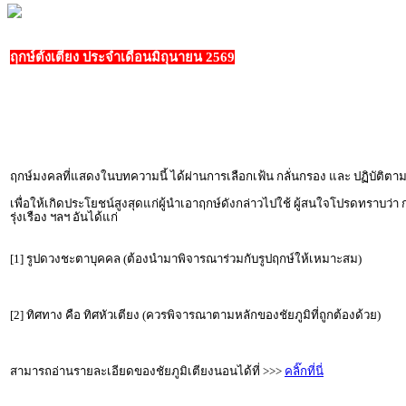
ฤกษ์ตั้งเตียง ประจำเดือนมิถุนายน 2569
ฤกษ์มงคลที่แสดงในบทความนี้ ได้ผ่านการเลือกเฟ้น กลั่นกรอง และ ปฏิบัต
เพื่อให้เกิดประโยชน์สูงสุดแก่ผู้นำเอาฤกษ์ดังกล่าวไปใช้ ผู้สนใจโปรดทราบว่า
รุ่งเรือง ฯลฯ อันได้แก่
[1] รูปดวงชะตาบุคคล (ต้องนำมาพิจารณาร่วมกับรูปฤกษ์ให้เหมาะสม)
[2] ทิศทาง คือ ทิศหัวเตียง (ควรพิจารณาตามหลักของชัยภูมิที่ถูกต้องด้วย)
สามารถอ่านรายละเอียดของชัยภูมิเตียงนอนได้ที่ >>>
คลิ๊กที่นี่