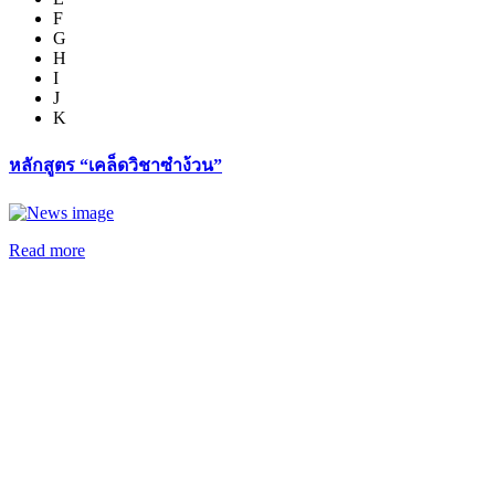
F
G
H
I
J
K
หลักสูตร “เคล็ดวิชาซำง้วน”
Read more