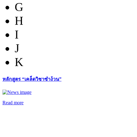
G
H
I
J
K
หลักสูตร “เคล็ดวิชาซำง้วน”
Read more