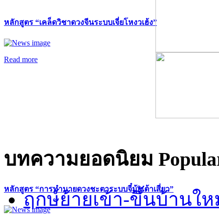
หลักสูตร “เคล็ดวิชาดวงจีนระบบเจี่ยโหงวเฮ้ง”
Read more
บทความยอดนิยม
Popular
หลักสูตร “การทำนายดวงชะตาระบบจี๋มุ้ยเต้าเสี่ยว”
ฤกษ์ย้ายเข้า-ขึ้นบ้านให