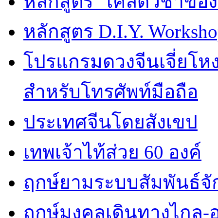
หลักสูตร “เคล็ดวิชาขอ
หลักสูตร D.I.Y. Worksho
โปรแกรมดวงจีนเจี่ยโหงว
สำหรับโทรศัพท์มือถือ
ประเทศจีนโดยสังเขป
เทพเจ้าไท้ส่วย 60 องค์
ฤกษ์ยามระบบสัมพันธ์จักร
ฤกษ์มงคลเดินทางไกล-