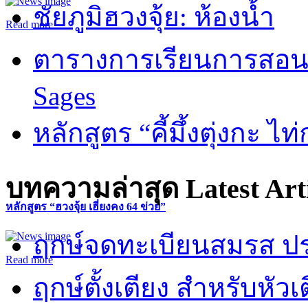
ชัยภูมิฮวงจุ้ย: ห้องน้ำ
Read more
ตารางการเรียนการสอน 
Sages
หลักสูตร “คี้มึ้งตุ่งกะ ไ
บทความล่าสุด
Latest Art
หลักสูตร “ฮวงจุ้ย เฮี่ยงคง 64 ข่วย”
ฤกษ์จดทะเบียนสมรส ปร
Read more
ฤกษ์ตั้งเตียง สำหรับหั