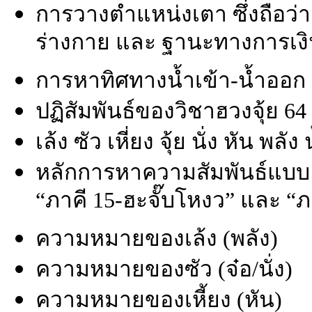
การวางตำแหน่งเตา ซึ่งถือว่า
ร่างกาย และ ฐานะทางการเง
การหาทิศทางน้ำเข้า-น้ำออก
ปฏิสัมพันธ์ของวิชาฮวงจุ้ย 64
เล้ง ซัว เหี่ยง จุ้ย นั่ง หัน พลัง 
หลักการหาความสัมพันธ์แบบ “
“ภาคี 15-ฮะจั๊บโหงว” และ “ภ
ความหมายของเล้ง (พลัง)
ความหมายของซัว (จ๋อ/นั่ง)
ความหมายของเหี้ยง (หัน)