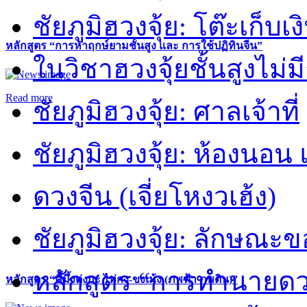
ชัยภูมิฮวงจุ้ย: โต๊ะเก็บเงิ
หลักสูตร “การหาฤกษ์ยามชั้นสูง และ การใช้ปฏิทินจีน”
ในวิชาฮวงจุ้ยชั้นสูงไม่ม
Read more
ชัยภูมิฮวงจุ้ย: ศาลเจ้าที่
ชัยภูมิฮวงจุ้ย: ห้องนอน 
ดวงจีน (เจี่ยโหงวเฮ้ง)
ชัยภูมิฮวงจุ้ย: ลักษณะขอ
หลักสูตร “การทำนายดวงช
หลักสูตร “คี้มึ้งตุ่งกะ ไท่กง-ขงเม้ง (ภพฟ้า ภพดิน)”