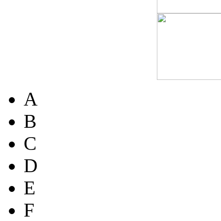
A
B
C
D
E
F