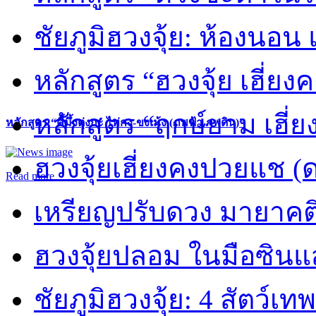
ชัยภูมิฮวงจุ้ย: ห้องนอน 
หลักสูตร “ฮวงจุ้ย เฮี่ยง
หลักสูตร “ฤกษ์ยาม เฮี่ย
หลักสูตร “คี้มึ้งตุ่งกะ ไท่กง-ขงเม้ง (ภพฟ้า ภพดิน)”
ฮวงจุ้ยเฮี่ยงคงปวยแช (
Read more
เหรียญปรับดวง มายาคต
ฮวงจุ้ยปลอม ในมือซิน
ชัยภูมิฮวงจุ้ย: 4 สัตว์เทพ