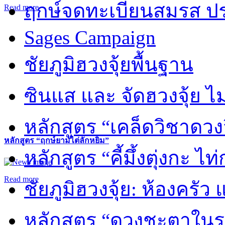
ฤกษ์จดทะเบียนสมรส ปร
Read more
Sages Campaign
ชัยภูมิฮวงจุ้ยพื้นฐาน
ซินแส และ จัดฮวงจุ้ย ไม่
หลักสูตร “เคล็ดวิชาดวง
หลักสูตร “ฤกษ์ยามไต่ลักหยิ่ม”
หลักสูตร “คี้มึ้งตุ่งกะ ไ
Read more
ชัยภูมิฮวงจุ้ย: ห้องครัว
หลักสูตร “ดวงชะตาในร