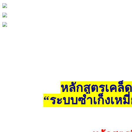
หลักสูตรเคล็ด
“ระบบซำเก็งเหมี