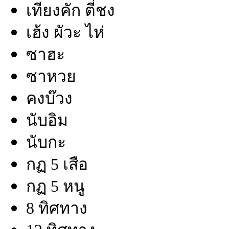
เทียงคัก ตี่ชง
เฮ้ง ผัวะ ไห่
ซาฮะ
ซาหวย
คงบ๊วง
นับอิม
นับกะ
กฏ 5 เสือ
กฏ 5 หนู
8 ทิศทาง