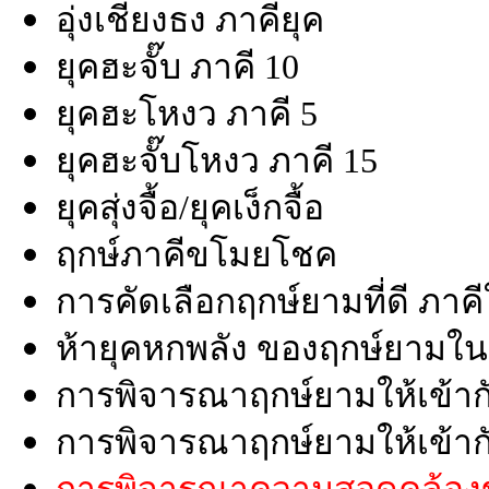
อุ่งเชียงธง ภาคียุค
ยุคฮะจั๊บ ภาคี 10
ยุคฮะโหงว ภาคี 5
ยุคฮะจั๊บโหงว ภาคี 15
ยุคสุ่งจื้อ/ยุคเง็กจื้อ
ฤกษ์ภาคีขโมยโชค
การคัดเลือกฤกษ์ยามที่ดี ภาคี
ห้ายุคหกพลัง ของฤกษ์ยามใ
การพิจารณาฤกษ์ยามให้เข้า
การพิจารณาฤกษ์ยามให้เข้าก