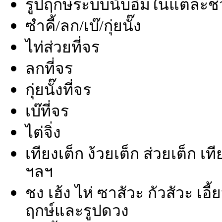
รูปฤกษ์ระบบนับอิมในแต่ละช่
ซำคี้/ลก/เบ๊/กุ่ยนั๊ง
ไท่ส่วยที่จร
ลกที่จร
กุ่ยนั๊งที่จร
เบ๊ที่จร
ไต่จิ่ง
เทียงเต็ก ง้วยเต็ก ส่วยเต็ก เท
ฯลฯ
ชง เฮ้ง ไห่ ซาสัวะ กัวสัวะ เอี้
ฤกษ์และรูปดวง