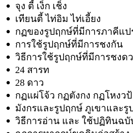
จุง ตี้ เง็ก เช็ง
เทียนตี้ ไท่อิม ไท่เอี้ยง
กฏของรูปฤกษ์ที่มีการภาคีแปร
การใช้รูปฤกษ์ที่มีการชงกัน
วิธีการใช้รูปฤกษ์ที่มีการชงด
24 สารท
28 ดาว
กฏแผ่โจ้ว กฏตังกง กฏโหงวป้
มังกรและรูปฤกษ์ ภูเขาและรู
วิธีการอ่าน และ ใช้ปฏิทินฉ