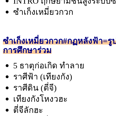
INTRO ฤกษ์ยามชั้นสูงระบบซำ
ซำเก็งเหมี่ยวกวก
ซำเก็งเหมี่ยวกวก#กฏหลังฟ้า=รู
การศึกษาร่วม
5 ธาตุก่อเกิด ทำลาย
ราศีฟ้า (เทียงกัง)
ราศีดิน (ตี่จี)
เทียงกังโหงวฮะ
ตี่จีลักฮะ