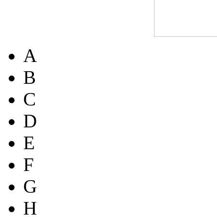
A
B
C
D
E
F
G
H