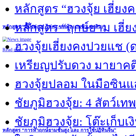
หลักสูตร “ฮวงจุ้ย เฮี่ยง
หลักสูตร “ฤกษ์ยาม เฮี่ย
หลักสูตร “คี้มึ้งตุ่งกะ ไท่กง-ขงเม้ง (ภพฟ้า ภพดิน)”
ฮวงจุ้ยเฮี่ยงคงปวยแช (
Read more
เหรียญปรับดวง มายาคต
ฮวงจุ้ยปลอม ในมือซิน
ชัยภูมิฮวงจุ้ย: 4 สัตว์เทพ
ชัยภูมิฮวงจุ้ย: โต๊ะเก็บเงิ
หลักสูตร “การหาฤกษ์ยามชั้นสูง และ การใช้ปฏิทินจีน”