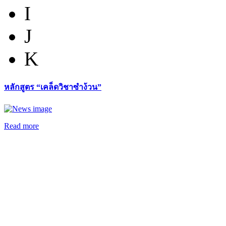
I
J
K
หลักสูตร “เคล็ดวิชาซำง้วน”
Read more