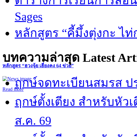
ตารางการเรียนการสอน 
Sages
หลักสูตร “คี้มึ้งตุ่งกะ ไ
บทความล่าสุด
Latest Art
หลักสูตร “ฮวงจุ้ย เฮี่ยงคง 64 ข่วย”
ฤกษ์จดทะเบียนสมรส ปร
Read more
ฤกษ์ตั้งเตียง สำหรับหั
ส.ค. 69