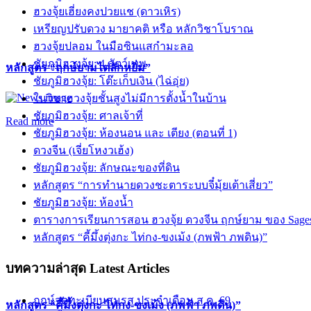
ฮวงจุ้ยเฮี่ยงคงปวยแช (ดาวเหิร)
เหรียญปรับดวง มายาคติ หรือ หลักวิชาโบราณ
ฮวงจุ้ยปลอม ในมือซินแสกำมะลอ
ชัยภูมิฮวงจุ้ย: 4 สัตว์เทพ
หลักสูตร “ฤกษ์ยามไต่ลักหยิ่ม”
ชัยภูมิฮวงจุ้ย: โต๊ะเก็บเงิน (ไฉ่อุ่ย)
ในวิชาฮวงจุ้ยชั้นสูงไม่มีการตั้งน้ำในบ้าน
ชัยภูมิฮวงจุ้ย: ศาลเจ้าที่
Read more
ชัยภูมิฮวงจุ้ย: ห้องนอน และ เตียง (ตอนที่ 1)
ดวงจีน (เจี่ยโหงวเฮ้ง)
ชัยภูมิฮวงจุ้ย: ลักษณะของที่ดิน
หลักสูตร “การทำนายดวงชะตาระบบจี๋มุ้ยเต้าเสี่ยว”
ชัยภูมิฮวงจุ้ย: ห้องน้ำ
ตารางการเรียนการสอน ฮวงจุ้ย ดวงจีน ฤกษ์ยาม ของ Sage
หลักสูตร “คี้มึ้งตุ่งกะ ไท่กง-ขงเม้ง (ภพฟ้า ภพดิน)”
บทความล่าสุด
Latest Articles
ฤกษ์จดทะเบียนสมรส ประจำเดือน ส.ค. 69
หลักสูตร “คี้มึ้งตุ่งกะ ไท่กง-ขงเม้ง (ภพฟ้า ภพดิน)”