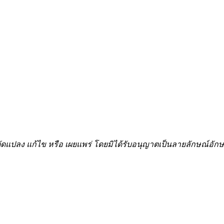
้ำ ดัดแปลง แก้ไข หรือ เผยแพร่ โดยมิได้รับอนุญาตเป็นลายลักษณ์อ