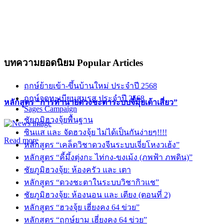
บทความยอดนิยม
Popular Articles
ฤกษ์ย้ายเข้า-ขึ้นบ้านใหม่ ประจำปี 2568
ฤกษ์จดทะเบียนสมรส ประจำปี 2568
หลักสูตร “การทำนายดวงชะตาระบบจี๋มุ้ยเต้าเสี่ยว”
Sages Campaign
ชัยภูมิฮวงจุ้ยพื้นฐาน
ซินแส และ จัดฮวงจุ้ย ไม่ได้เป็นกันง่ายๆ!!!!
Read more
หลักสูตร “เคล็ดวิชาดวงจีนระบบเจี่ยโหงวเฮ้ง”
หลักสูตร “คี้มึ้งตุ่งกะ ไท่กง-ขงเม้ง (ภพฟ้า ภพดิน)”
ชัยภูมิฮวงจุ้ย: ห้องครัว และ เตา
หลักสูตร “ดวงชะตาในระบบวิชากิวแช”
ชัยภูมิฮวงจุ้ย: ห้องนอน และ เตียง (ตอนที่ 2)
หลักสูตร “ฮวงจุ้ย เฮี่ยงคง 64 ข่วย”
หลักสูตร “ฤกษ์ยาม เฮี่ยงคง 64 ข่วย”