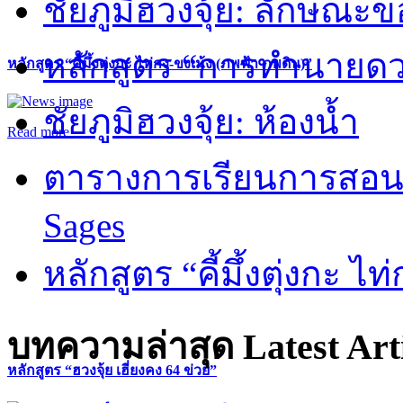
ชัยภูมิฮวงจุ้ย: ลักษณะขอ
หลักสูตร “การทำนายดวงช
หลักสูตร “คี้มึ้งตุ่งกะ ไท่กง-ขงเม้ง (ภพฟ้า ภพดิน)”
ชัยภูมิฮวงจุ้ย: ห้องน้ำ
Read more
ตารางการเรียนการสอน 
Sages
หลักสูตร “คี้มึ้งตุ่งกะ ไ
บทความล่าสุด
Latest Art
หลักสูตร “ฮวงจุ้ย เฮี่ยงคง 64 ข่วย”