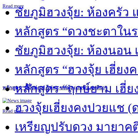
Read more
ชัยภูมิฮวงจุ้ย: ห้องครัว
หลักสูตร “ดวงชะตาในร
ชัยภูมิฮวงจุ้ย: ห้องนอน 
หลักสูตร “ฮวงจุ้ย เฮี่ยง
หลักสูตร “ฤกษ์ยาม เฮี่ย
หลักสูตร “คี้มึ้งตุ่งกะ ไท่กง-ขงเม้ง (ภพฟ้า ภพดิน)”
ฮวงจุ้ยเฮี่ยงคงปวยแช (
Read more
เหรียญปรับดวง มายาคต