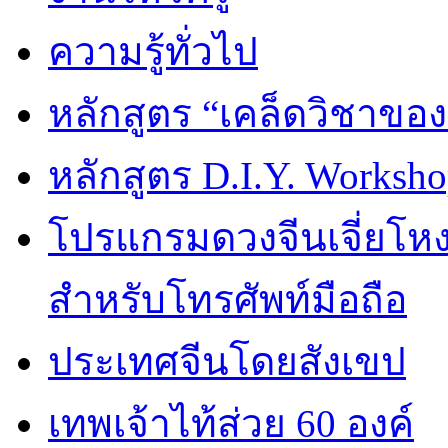
ความรู้ทั่วไป
หลักสูตร “เคล็ดวิชาขอ
หลักสูตร D.I.Y. Worksho
โปรแกรมดวงจีนเจี่ยโหงว
สำหรับโทรศัพท์มือถือ
ประเทศจีนโดยสังเขป
เทพเจ้าไท้ส่วย 60 องค์