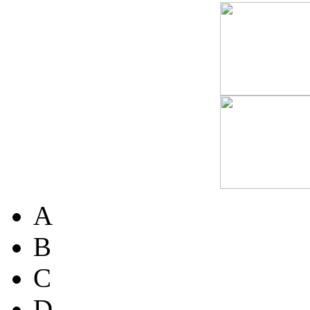
A
B
C
D