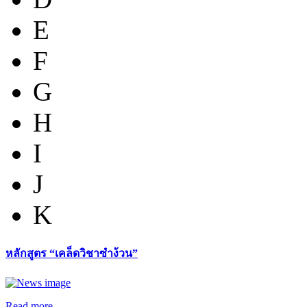
E
F
G
H
I
J
K
หลักสูตร “เคล็ดวิชาซำง้วน”
Read more