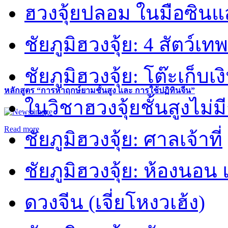
ฮวงจุ้ยปลอม ในมือซิน
ชัยภูมิฮวงจุ้ย: 4 สัตว์เทพ
ชัยภูมิฮวงจุ้ย: โต๊ะเก็บเงิ
หลักสูตร “การหาฤกษ์ยามชั้นสูง และ การใช้ปฏิทินจีน”
ในวิชาฮวงจุ้ยชั้นสูงไม่ม
Read more
ชัยภูมิฮวงจุ้ย: ศาลเจ้าที่
ชัยภูมิฮวงจุ้ย: ห้องนอน 
ดวงจีน (เจี่ยโหงวเฮ้ง)