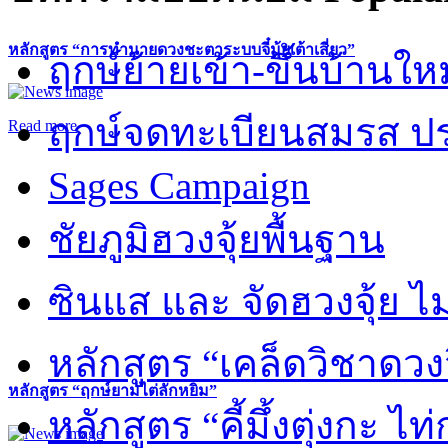
หลักสูตร “การทำนายดวงชะตาระบบจี๋มุ้ยเต้าเสี่ยว”
ฤกษ์ย้ายเข้า-ขึ้นบ้านให
ฤกษ์จดทะเบียนสมรส ปร
Read more
Sages Campaign
ชัยภูมิฮวงจุ้ยพื้นฐาน
ซินแส และ จัดฮวงจุ้ย ไม่
หลักสูตร “เคล็ดวิชาดวง
หลักสูตร “ฤกษ์ยามไต่ลักหยิ่ม”
หลักสูตร “คี้มึ้งตุ่งกะ ไ