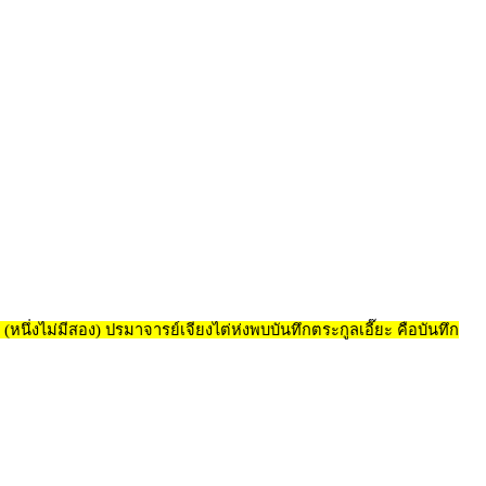
หนึ่งไม่มีสอง) ปรมาจารย์เจียงไต่ห่งพบบันทึกตระกูลเอี๊ยะ คือบันทึก