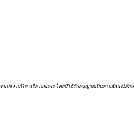
้ำ ดัดแปลง แก้ไข หรือ เผยแพร่ โดยมิได้รับอนุญาตเป็นลายลักษณ์อ