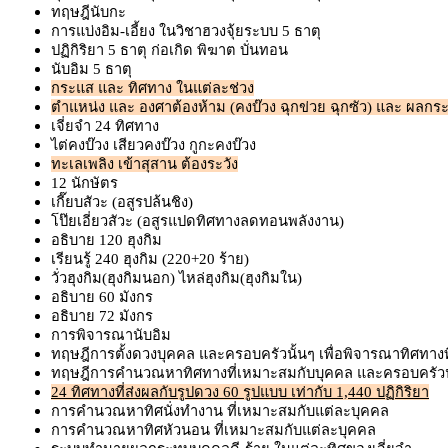
ทฤษฎีนับกะ
การแบ่งอิม-เอี้ยง ในวิชาฮวงจุ้ยระบบ 5 ธาตุ
ปฏิกิริยา 5 ธาตุ ก่อเกิด พิฆาต บั่นทอน
นับอิม 5 ธาตุ
กระแส และ ทิศทาง ในแต่ละช่วง
ตำแหน่ง และ องศาต้องห้าม (คงบ๊วง ฉุกข่วย ฉุกซัว) และ ผลกระท
เจี่ยจำ 24 ทิศทาง
ไต่คงบ๊วง เสียวคงบ๊วง กูกะคงบ๊วง
ทะเลเพลิง เข้าสุสาน ต้องระวัง
12 นักษัตร
เกี๊ยบสัวะ (อสูรปล้นชิง)
โป๊ยเอี่ยวสัวะ (อสูรแปดทิศทางลดทอนพลังงาน)
อธิบาย 120 ฮุงกิม
เรียนรู้ 240 ฮุงกิม (220+20 ร้าย)
วั่วฮุงกิม(ฮุงกิมนอก) ไหล่ฮุงกิม(ฮุงกิมใน)
อธิบาย 60 มังกร
อธิบาย 72 มังกร
การพิจารณานับอิม
ทฤษฎีการตั้งดวงบุคคล และครอบครัวนั้นๆ เพื่อพิจารณาทิศทาง
ทฤษฎีการคำนวณหาทิศทางที่เหมาะสมกับบุคคล และครอบครัวน
24 ทิศทางที่ส่งผลกับรูปดวง 60 รูปแบบ เท่ากับ 1,440 ปฏิกิริยา
การคำนวณหาทิศนั่งทำงาน ที่เหมาะสมกับแต่ละบุคคล
การคำนวณหาทิศหัวนอน ที่เหมาะสมกับแต่ละบุคคล