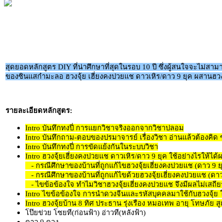
สุดยอดหลักสูตร DIY ที่น่าศึกษาที่สุดในรอบ 10 ปี ซึ่งผู้สนใจจะไม่สาม
ของซินแสกำมะลอ ฮวงจุ้ย เฮี่ยงคงปวยแช ดาวเหิร/ดาว 9 ยุค ผสานฮวง
รายละเอียดหลักสูตร:
Intro บันทึกทงปี่ การแยกวิชาจริงออกจากวิชาปลอม
Intro บันทึกถาม-ตอบของปรมาจารย์ เรื่องวิชา อ่านแล้วต้องคิด ข้อพิ
Intro บันทึกทงปี่ การขัดแย้งกันในระบบวิชา
Intro ฮวงจุ้ยเฮี่ยงคงปวยแช ดาวเหิร/ดาว 9 ยุค ใช้อย่างไรให้ได้
- กรณีศึกษาของบ้านที่ถูกแก้ไขฮวงจุ้ยเฮี่ยงคงปวยแช (ดาว 9
- กรณีศึกษาของบ้านที่ถูกแก้ไขด้วยฮวงจุ้ยเฮี่ยงคงปวยแช (ดา
- ไขข้อข้องใจ ทำไมวิชาฮวงจุ้ยเฮี่ยงคงปวยแช จึงมีผลไม่เสถียร
Intro ไขข้อข้องใจ การนำดวงจีนและรหัสบุคคลมาใช้กับฮวงจุ้ย ใ
Intro ฮวงจุ้ยบ้าน 8 ทิศ ประธาน รุ่งเรือง หมอเทพ อายุ โทษภัย สูญ
โป๊ยข่วย โซยที(ก่อนฟ้า) อ่าวที(หลังฟ้า)