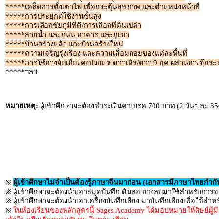
*****เคล็ดการตั้งเตาไฟ เพื่อกระตุ้นสุขภาพ และตำแหน่งหน้าที่
*****การประยุกต์ใช้งานขั้นสูง
*****การเลือกชัยภูมิที่ดี/การเลือกที่ดินเปล่า
*****สายน้ำ และถนน อาคาร และภูเขา
*****บ้านสร้างแล้ว และบ้านสร้างใหม่
*****ความเจริญรุ่งเรือง และความเสื่อมถอยของแต่ละพื้นที่
*****การใช้ฮวงจุ้ยเฮี่ยงคงปวยแช ดาวเหิร/ดาว 9 ยุค ผสานฮวงจุ้ยระ
*****ฯลฯ
หมายเหตุ:
ผู้เข้าศึกษาจะต้องชำระเงินค่าเบรค 700 บาท (2 วันๆ ละ 35
※
ผู้เข้าศึกษาไม่จำเป็นต้องรู้ภาษาจีนมาก่อน (เอกสารมีภาษาไทยกำกั
※ ผู้เข้าศึกษาจะต้องนำเอาสมุดบันทึก ดินสอ ยางลบมาใช้สำหรับการจด
※ ผู้เข้าศึกษาจะต้องนำเอาเครื่องบันทึกเสียง มาบันทึกเสียงเพื่อใช้สำ
※
ในห้องเรียนของหลักสูตรนี้ Sages Academy ได้มอบหมายให้ศิษย์ผู้ม