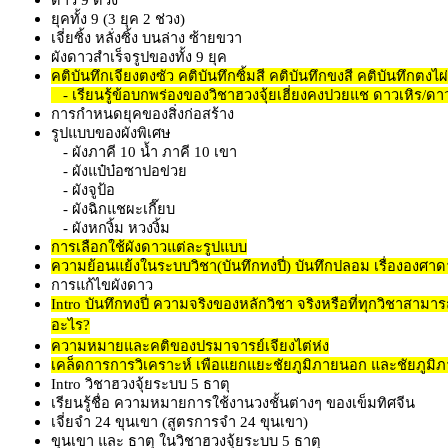
ดาว 9 ดวง
ยุคทั้ง 9 (3 ยุค 2 ช่วง)
เจี่ยซิ้ง หลั่งซิ้ง บนล่าง ซ้ายขวา
ผังดาวสำเร็จรูปของทั้ง 9 ยุค
คติบันทึกเจียงตงซัว คติบันทึกซิ้มสี คติบันทึกขงสี คติบันทึกตงไ
- เรียนรู้ข้อบกพร่องของวิชาฮวงจุ้ยเฮี่ยงคงปวยแช ดาวเหิร/ดา
การกำหนดยุคของสิ่งก่อสร้าง
รูปแบบของผังพิเศษ
- ผังภาคี 10 น้ำ ภาคี 10 เขา
- ผังแป๋บ๋อซาปอข่วย
- ผังจูป้อ
- ผังฉิกแชผะเกี๊ยบ
- ผังหกงิ้ม หวงงิ้ม
การเลือกใช้ผังดาวแต่ละรูปแบบ
ความย้อนแย้งในระบบวิชา(บันทึกทงปี่) บันทึกปลอม เรื่ององศาด
การแก้ไขผังดาว
Intro บันทึกทงปี่ ความจริงของหลักวิชา จริงหรือที่ทุกวิชาสามา
อะไร?
ความหมายและคติของปรมาจารย์เจียงไต่ห่ง
เคล็ดการการวิเคราะห์ เพือแยกแยะชัยภูมิภายนอก และชัยภูมิภ
Intro วิชาฮวงจุ้ยระบบ 5 ธาตุ
เรียนรู้ชื่อ ความหมายการใช้งานวงชั้นต่างๆ ของเข็มทิศจีน
เจี่ยจำ 24 ขุนเขา (สูตรการจำ 24 ขุนเขา)
ขุนเขา และ ธาตุ ในวิชาฮวงจุ้ยระบบ 5 ธาตุ