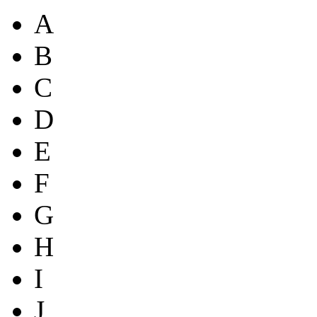
A
B
C
D
E
F
G
H
I
J