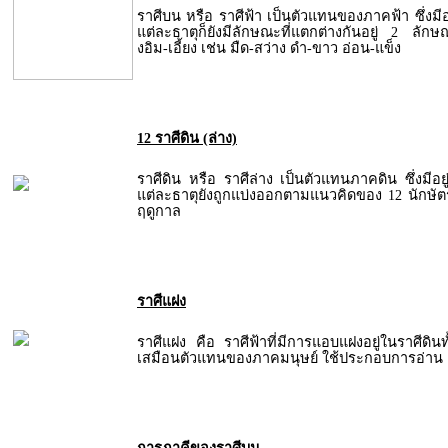
ราศีบน หรือ ราศีฟ้า เป็นตัวแทนของภาคฟ้า ซึ่งมีอย
แต่ละธาตุก็ยังมีลักษณะที่แตกต่างกันอยู่ 2 ล
งอิม-เอี้ยง เช่น มืด-สว่าง ดำ-ขาว อ่อน-แข็ง
12 ราศีดิน (ล่าง)
ราศีดิน หรือ ราศีล่าง เป็นตัวแทนภาคดิน ซึ่งมีอย
แต่ละธาตุยังถูกแบ่งออกตามแนวคิดของ 12 นักษ
ฤดูกาล
ราศีแฝง
ราศีแฝง คือ ราศีฟ้าที่มีการแอบแฝงอยู่ในราศีดินท
เสมือนตัวแทนของภาคมนุษย์ ใช้ประกอบการอ่าน 