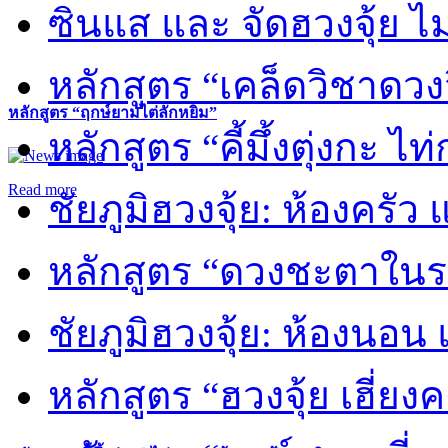
ซินแส และ จัดฮวงจุ้ย ไม่
หลักสูตร “เคล็ดวิชาดวง
หลักสูตร “ฤกษ์ยามไต่ลักหยิ่ม”
หลักสูตร “คี้มึ้งตุ่งกะ ไ
Read more
ชัยภูมิฮวงจุ้ย: ห้องครัว
หลักสูตร “ดวงชะตาในร
ชัยภูมิฮวงจุ้ย: ห้องนอน 
หลักสูตร “ฮวงจุ้ย เฮี่ยง