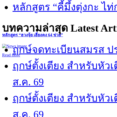
หลักสูตร “คี้มึ้งตุ่งกะ ไ
บทความล่าสุด
Latest Art
หลักสูตร “ฮวงจุ้ย เฮี่ยงคง 64 ข่วย”
ฤกษ์จดทะเบียนสมรส ปร
Read more
ฤกษ์ตั้งเตียง สำหรับหั
ส.ค. 69
ฤกษ์ตั้งเตียง สำหรับหั
ส.ค. 69