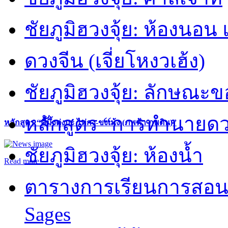
ชัยภูมิฮวงจุ้ย: ห้องนอน 
ดวงจีน (เจี่ยโหงวเฮ้ง)
ชัยภูมิฮวงจุ้ย: ลักษณะขอ
หลักสูตร “การทำนายดวงช
หลักสูตร “คี้มึ้งตุ่งกะ ไท่กง-ขงเม้ง (ภพฟ้า ภพดิน)”
ชัยภูมิฮวงจุ้ย: ห้องน้ำ
Read more
ตารางการเรียนการสอน 
Sages