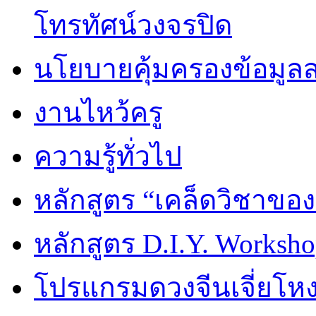
โทรทัศน์วงจรปิด
นโยบายคุ้มครองข้อมูล
งานไหว้ครู
ความรู้ทั่วไป
หลักสูตร “เคล็ดวิชาขอ
หลักสูตร D.I.Y. Worksho
โปรแกรมดวงจีนเจี่ยโหงว