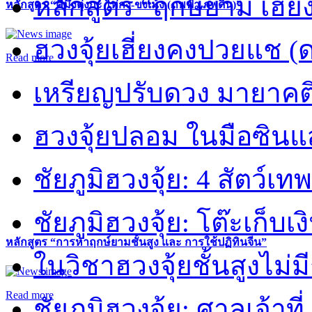
หลักสูตร “ฤกษ์ยาม เฮี่ย
หลักสูตร “คี้มึ้งตุ่งกะ ไท่กง-ขงเม้ง (ภพฟ้า ภพดิน)”
ฮวงจุ้ยเฮี่ยงคงปวยแช (
Read more
เหรียญปรับดวง มายาคต
ฮวงจุ้ยปลอม ในมือซิน
ชัยภูมิฮวงจุ้ย: 4 สัตว์เทพ
ชัยภูมิฮวงจุ้ย: โต๊ะเก็บเงิ
หลักสูตร “การหาฤกษ์ยามชั้นสูง และ การใช้ปฏิทินจีน”
ในวิชาฮวงจุ้ยชั้นสูงไม่ม
Read more
ชัยภูมิฮวงจุ้ย: ศาลเจ้าที่