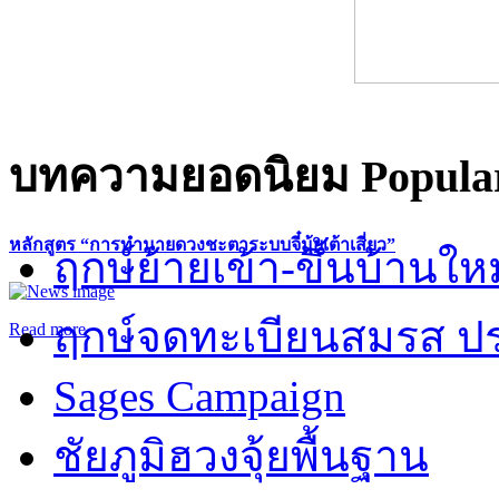
บทความยอดนิยม
Popular
หลักสูตร “การทำนายดวงชะตาระบบจี๋มุ้ยเต้าเสี่ยว”
ฤกษ์ย้ายเข้า-ขึ้นบ้านให
ฤกษ์จดทะเบียนสมรส ปร
Read more
Sages Campaign
ชัยภูมิฮวงจุ้ยพื้นฐาน