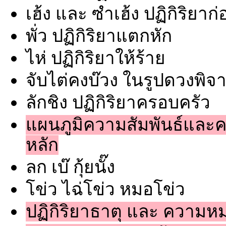
เฮ้ง และ ซำเฮ้ง ปฏิกิริยา
พั่ว ปฏิกิริยาแตกหัก
ไห่ ปฏิกิริยาให้ร้าย
จับไต่คงบ๊วง ในรูปดวงพิ
ลักชิง ปฏิกิริยาครอบครัว
แผนภูมิความสัมพันธ์แล
หลัก
ลก เบ๊ กุ้ยนั๊ง
โข่ว ไฉ่โข่ว หมอโข่ว
ปฏิกิริยาธาตุ และ ความห