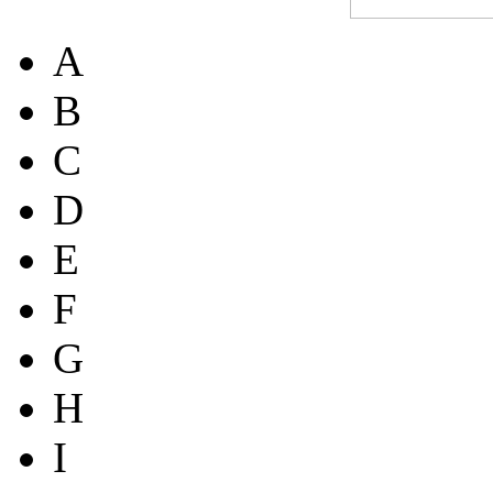
A
B
C
D
E
F
G
H
I