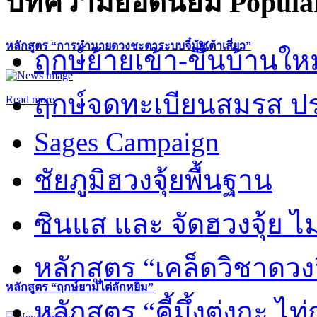
บทความยอดนิยม
Popular
หลักสูตร “การทำนายดวงชะตาระบบจี๋มุ้ยเต้าเสี่ยว”
ฤกษ์ย้ายเข้า-ขึ้นบ้านให
ฤกษ์จดทะเบียนสมรส ปร
Read more
Sages Campaign
ชัยภูมิฮวงจุ้ยพื้นฐาน
ซินแส และ จัดฮวงจุ้ย ไม่
หลักสูตร “เคล็ดวิชาดวง
หลักสูตร “ฤกษ์ยามไต่ลักหยิ่ม”
หลักสูตร “คี้มึ้งตุ่งกะ ไ