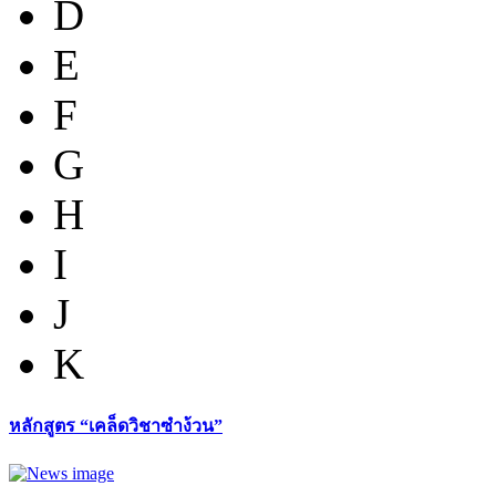
D
E
F
G
H
I
J
K
หลักสูตร “เคล็ดวิชาซำง้วน”