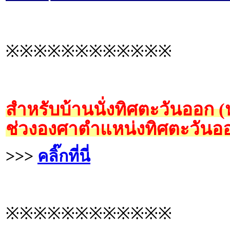
※※※※※※※※※※※※
สำหรับบ้านนั่งทิศตะวันออก 
ช่วงองศาตำแหน่งทิศตะวันออ
>>>
คลิ๊กที่นี่
※※※※※※※※※※※※