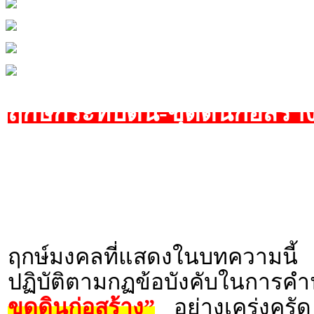
ฤกษ์กระทบดิน-ขุดดินก่อสร้
ฤกษ์มงคลที่แสดงในบทความนี้ 
ปฏิบัติตามกฏข้อบังคับในก
ขุดดินก่อสร้าง”
อย่างเคร่งครัด