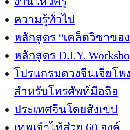
งานไหว้ครู
ความรู้ทั่วไป
หลักสูตร “เคล็ดวิชาขอ
หลักสูตร D.I.Y. Worksho
โปรแกรมดวงจีนเจี่ยโหงว
สำหรับโทรศัพท์มือถือ
ประเทศจีนโดยสังเขป
เทพเจ้าไท้ส่วย 60 องค์