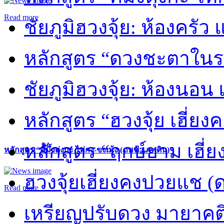
Read more
ชัยภูมิฮวงจุ้ย: ห้องครัว
หลักสูตร “ดวงชะตาในร
ชัยภูมิฮวงจุ้ย: ห้องนอน 
หลักสูตร “ฮวงจุ้ย เฮี่ยง
หลักสูตร “ฤกษ์ยาม เฮี่ย
หลักสูตร “คี้มึ้งตุ่งกะ ไท่กง-ขงเม้ง (ภพฟ้า ภพดิน)”
ฮวงจุ้ยเฮี่ยงคงปวยแช (
Read more
เหรียญปรับดวง มายาคต