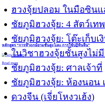
ฮวงจุ้ยปลอม ในมือซิน
ชัยภูมิฮวงจุ้ย: 4 สัตว์เทพ
ชัยภูมิฮวงจุ้ย: โต๊ะเก็บเงิ
หลักสูตร “การหาฤกษ์ยามชั้นสูง และ การใช้ปฏิทินจีน”
ในวิชาฮวงจุ้ยชั้นสูงไม่ม
Read more
ชัยภูมิฮวงจุ้ย: ศาลเจ้าที่
ชัยภูมิฮวงจุ้ย: ห้องนอน 
ดวงจีน (เจี่ยโหงวเฮ้ง)