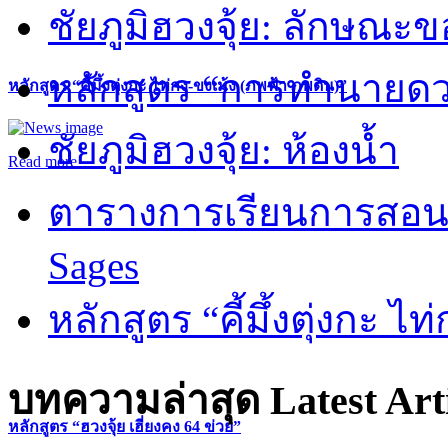
ชัยภูมิฮวงจุ้ย: ลักษณะขอ
หลักสูตร “การทำนายดวงช
หลักสูตร “คี้มึ้งตุ่งกะ ไท่กง-ขงเม้ง (ภพฟ้า ภพดิน)”
ชัยภูมิฮวงจุ้ย: ห้องน้ำ
Read more
ตารางการเรียนการสอน 
Sages
หลักสูตร “คี้มึ้งตุ่งกะ ไ
บทความล่าสุด
Latest Art
หลักสูตร “ฮวงจุ้ย เฮี่ยงคง 64 ข่วย”