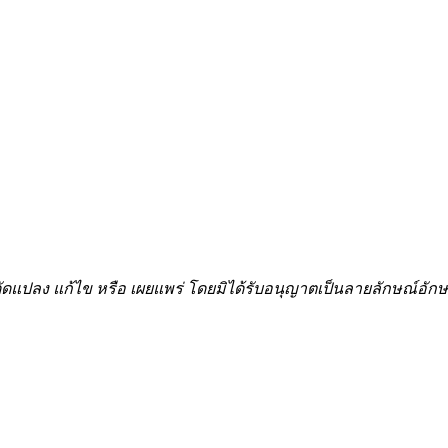
้ำ ดัดแปลง แก้ไข หรือ เผยแพร่ โดยมิได้รับอนุญาตเป็นลายลักษณ์อ