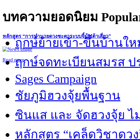
บทความยอดนิยม
Popular
หลักสูตร “การทำนายดวงชะตาระบบจี๋มุ้ยเต้าเสี่ยว”
ฤกษ์ย้ายเข้า-ขึ้นบ้านให
ฤกษ์จดทะเบียนสมรส ปร
Read more
Sages Campaign
ชัยภูมิฮวงจุ้ยพื้นฐาน
ซินแส และ จัดฮวงจุ้ย ไม่
หลักสูตร “เคล็ดวิชาดวง