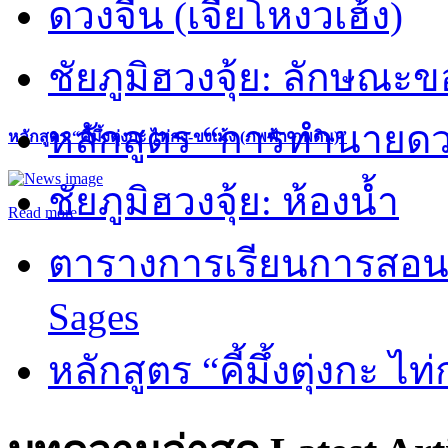
ดวงจีน (เจี่ยโหงวเฮ้ง)
ชัยภูมิฮวงจุ้ย: ลักษณะขอ
หลักสูตร “การทำนายดวงช
หลักสูตร “คี้มึ้งตุ่งกะ ไท่กง-ขงเม้ง (ภพฟ้า ภพดิน)”
ชัยภูมิฮวงจุ้ย: ห้องน้ำ
Read more
ตารางการเรียนการสอน 
Sages
หลักสูตร “คี้มึ้งตุ่งกะ ไ