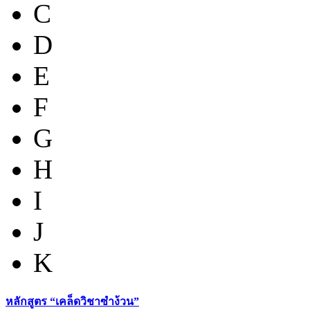
C
D
E
F
G
H
I
J
K
หลักสูตร “เคล็ดวิชาซำง้วน”