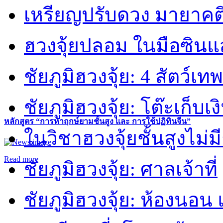
เหรียญปรับดวง มายาคต
ฮวงจุ้ยปลอม ในมือซิน
ชัยภูมิฮวงจุ้ย: 4 สัตว์เทพ
ชัยภูมิฮวงจุ้ย: โต๊ะเก็บเงิ
หลักสูตร “การหาฤกษ์ยามชั้นสูง และ การใช้ปฏิทินจีน”
ในวิชาฮวงจุ้ยชั้นสูงไม่ม
Read more
ชัยภูมิฮวงจุ้ย: ศาลเจ้าที่
ชัยภูมิฮวงจุ้ย: ห้องนอน 