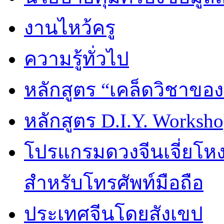
งานไหว้ครู
ความรู้ทั่วไป
หลักสูตร “เคล็ดวิชาขอ
หลักสูตร D.I.Y. Worksho
โปรแกรมดวงจีนเจี่ยโหงว
สำหรับโทรศัพท์มือถือ
ประเทศจีนโดยสังเขป