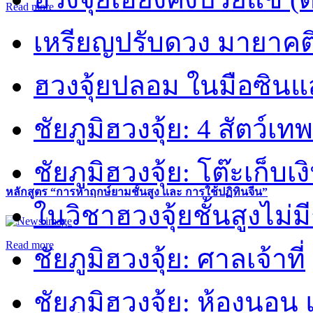
Read more
เหรียญปรับดวง มายาคต
ฮวงจุ้ยปลอม ในมือซิน
ชัยภูมิฮวงจุ้ย: 4 สัตว์เทพ
ชัยภูมิฮวงจุ้ย: โต๊ะเก็บเงิ
หลักสูตร “การหาฤกษ์ยามชั้นสูง และ การใช้ปฏิทินจีน”
ในวิชาฮวงจุ้ยชั้นสูงไม่ม
Read more
ชัยภูมิฮวงจุ้ย: ศาลเจ้าที่
ชัยภูมิฮวงจุ้ย: ห้องนอน 