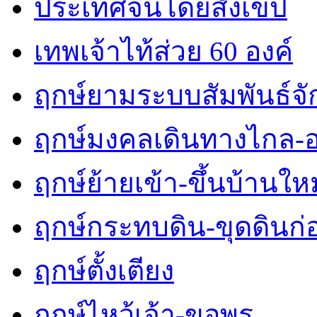
ประเทศจีนโดยสังเขป
เทพเจ้าไท้ส่วย 60 องค์
ฤกษ์ยามระบบสัมพันธ์จักร
ฤกษ์มงคลเดินทางไกล-
ฤกษ์ย้ายเข้า-ขึ้นบ้านใหม
ฤกษ์กระทบดิน-ขุดดินก่
ฤกษ์ตั้งเตียง
ฤกษ์ไหว้เจ้า-ขอพร