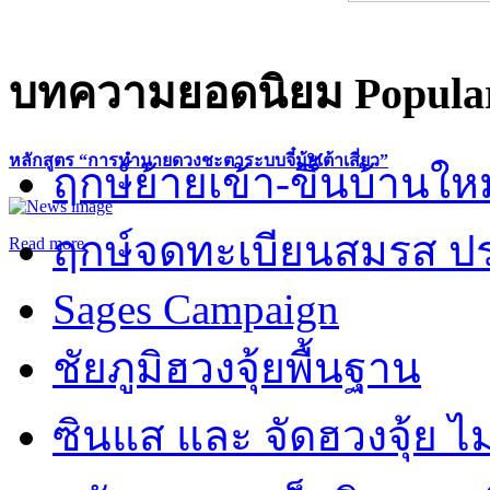
บทความยอดนิยม
Popular
หลักสูตร “การทำนายดวงชะตาระบบจี๋มุ้ยเต้าเสี่ยว”
ฤกษ์ย้ายเข้า-ขึ้นบ้านให
ฤกษ์จดทะเบียนสมรส ปร
Read more
Sages Campaign
ชัยภูมิฮวงจุ้ยพื้นฐาน
ซินแส และ จัดฮวงจุ้ย ไม่