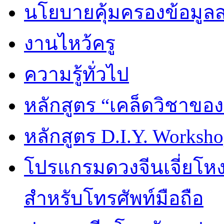
นโยบายคุ้มครองข้อมูล
งานไหว้ครู
ความรู้ทั่วไป
หลักสูตร “เคล็ดวิชาขอ
หลักสูตร D.I.Y. Worksho
โปรแกรมดวงจีนเจี่ยโหงว
สำหรับโทรศัพท์มือถือ