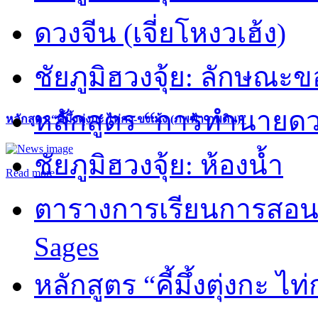
ดวงจีน (เจี่ยโหงวเฮ้ง)
ชัยภูมิฮวงจุ้ย: ลักษณะขอ
หลักสูตร “การทำนายดวงช
หลักสูตร “คี้มึ้งตุ่งกะ ไท่กง-ขงเม้ง (ภพฟ้า ภพดิน)”
ชัยภูมิฮวงจุ้ย: ห้องน้ำ
Read more
ตารางการเรียนการสอน 
Sages
หลักสูตร “คี้มึ้งตุ่งกะ ไ