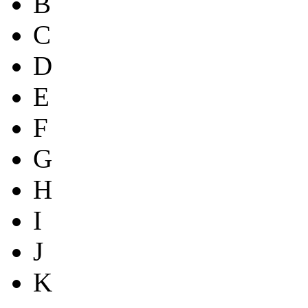
B
C
D
E
F
G
H
I
J
K