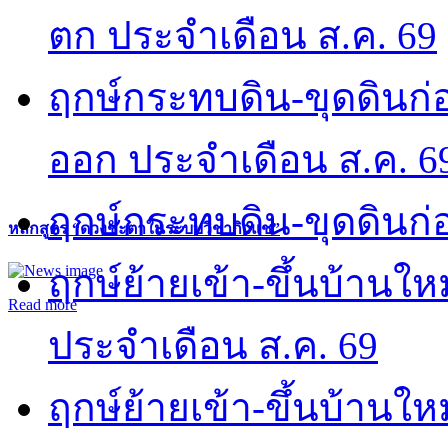
ตก ประจำเดือน ส.ค. 69
ฤกษ์กระทบดิน-ขุดดินก่อ
ออก ประจำเดือน ส.ค. 6
ฤกษ์กระทบดิน-ขุดดินก่อ
หลักสูตร “ดวงชะตาในระบบวิชากิวแช”
ฤกษ์ย้ายเข้า-ขึ้นบ้านให
Read more
ประจำเดือน ส.ค. 69
ฤกษ์ย้ายเข้า-ขึ้นบ้านให