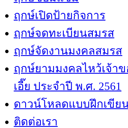
ฤกษ์เปิดป้ายกิจการ
ฤกษ์จดทะเบียนสมรส
ฤกษ์จัดงานมงคลสมรส
ฤกษ์ยามมงคลไหว้เจ้าขอ
เอี๊ย ประจำปี พ.ศ. 2561
ดาวน์โหลดแบบฝึกเขียน
ติดต่อเรา