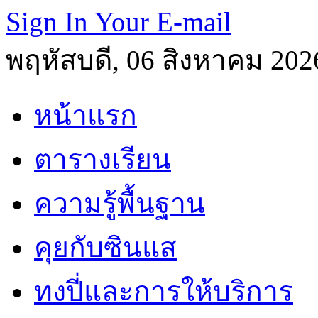
Sign In Your E-mail
พฤหัสบดี, 06 สิงหาคม 202
หน้าแรก
ตารางเรียน
ความรู้พื้นฐาน
คุยกับซินแส
ทงปี่และการให้บริการ