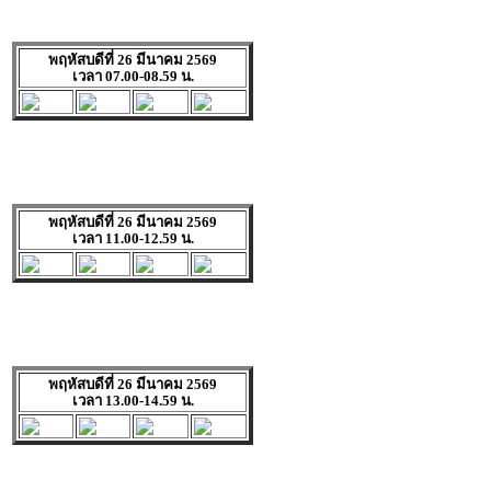
พฤหัสบดีที่ 26 มีนาคม 2569
เวลา 07.00-08.59 น.
พฤหัสบดีที่ 26 มีนาคม 2569
เวลา 11.00-12.59 น.
พฤหัสบดีที่ 26 มีนาคม 2569
เวลา 13.00-14.59 น.