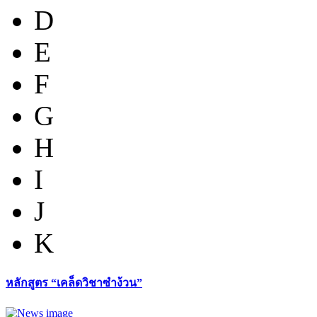
D
E
F
G
H
I
J
K
หลักสูตร “เคล็ดวิชาซำง้วน”