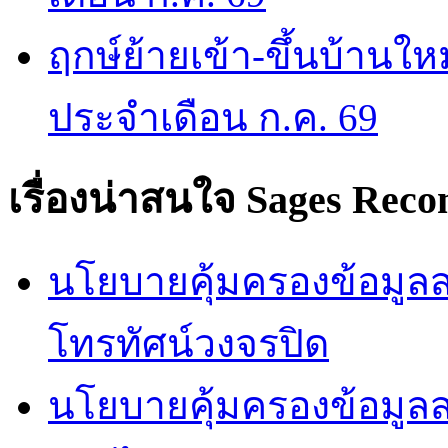
ฤกษ์ย้ายเข้า-ขึ้นบ้านให
ประจำเดือน ก.ค. 69
เรื่องน่าสนใจ
Sages Rec
นโยบายคุ้มครองข้อมูลส่
โทรทัศน์วงจรปิด
นโยบายคุ้มครองข้อมูล