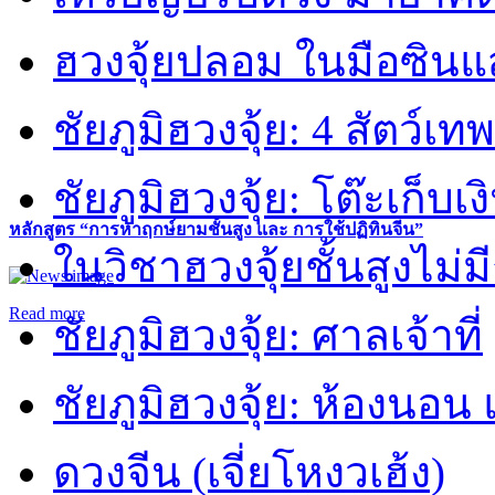
ฮวงจุ้ยปลอม ในมือซิน
ชัยภูมิฮวงจุ้ย: 4 สัตว์เทพ
ชัยภูมิฮวงจุ้ย: โต๊ะเก็บเงิ
หลักสูตร “การหาฤกษ์ยามชั้นสูง และ การใช้ปฏิทินจีน”
ในวิชาฮวงจุ้ยชั้นสูงไม่ม
Read more
ชัยภูมิฮวงจุ้ย: ศาลเจ้าที่
ชัยภูมิฮวงจุ้ย: ห้องนอน 
ดวงจีน (เจี่ยโหงวเฮ้ง)