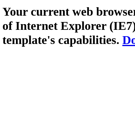
Your current web browser
of Internet Explorer (IE7)
template's capabilities.
Do