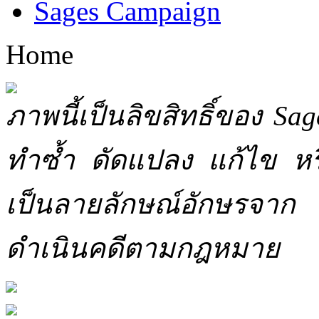
Sages Campaign
Home
ภาพนี้เป็นลิขสิทธิ์ของ Sa
ทำซ้ำ ดัดแปลง แก้ไข หร
เป็นลายลักษณ์อักษรจาก 
ดำเนินคดีตามกฎหมาย