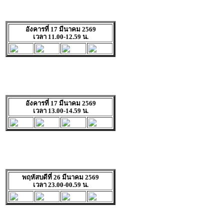
อังคารที่ 17 มีนาคม 2569
เวลา 11.00-12.59 น.
อังคารที่ 17 มีนาคม 2569
เวลา 13.00-14.59 น.
พฤหัสบดีที่ 26 มีนาคม 2569
เวลา 23.00-00.59 น.