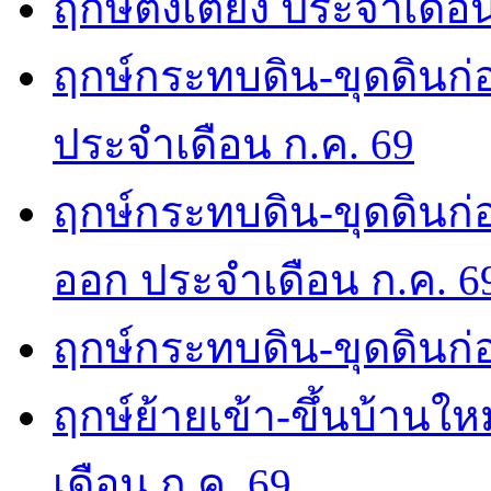
ฤกษ์ตั้งเตียง ประจำเดือ
ฤกษ์กระทบดิน-ขุดดินก่อ
ประจำเดือน ก.ค. 69
ฤกษ์กระทบดิน-ขุดดินก่อ
ออก ประจำเดือน ก.ค. 6
ฤกษ์กระทบดิน-ขุดดินก่อ
ฤกษ์ย้ายเข้า-ขึ้นบ้านให
เดือน ก.ค. 69